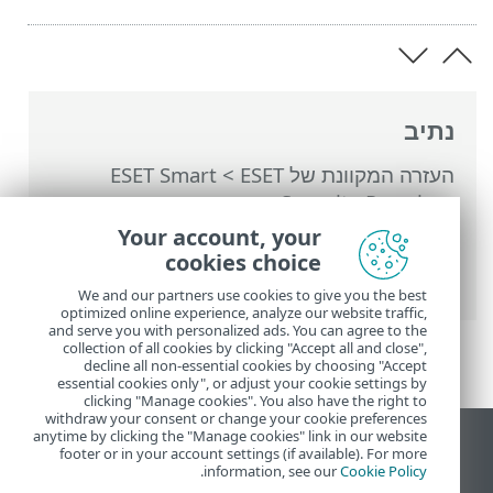
נתיב
העזרה המקוונת של ESET
>
ESET Smart
Security Premium
>
הגדרות מתקדמות
>
הגנות
>
הגנת גישה לאינטרנט
>
הגנה מפני
Your account, your
מתקפות רשת (IDS)
> הגנה מפני מתקפות
cookies choice
Brute Force
We and our partners use cookies to give you the best
optimized online experience, analyze our website traffic,
and serve you with personalized ads. You can agree to the
collection of all cookies by clicking "Accept all and close",
decline all non-essential cookies by choosing "Accept
essential cookies only", or adjust your cookie settings by
clicking "Manage cookies". You also have the right to
withdraw your consent or change your cookie preferences
anytime by clicking the "Manage cookies" link in our website
הצג את האתר למחשב
footer or in your account settings (if available). For more
.
information, see our
Cookie Policy
End of Life