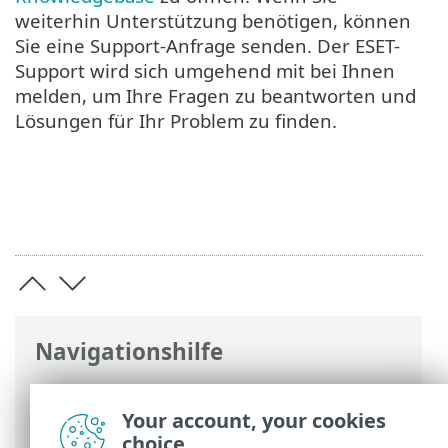
weiterhin Unterstützung benötigen, können
Sie eine Support-Anfrage senden. Der ESET-
Support wird sich umgehend mit bei Ihnen
melden, um Ihre Fragen zu beantworten und
Lösungen für Ihr Problem zu finden.
Navigationshilfe
ESET Online-Hilfe
>
ESET Smart Security
Premium
>
Arbeiten mit ESET Smart
Your account, your cookies
Security Premium
> Übersicht
choice