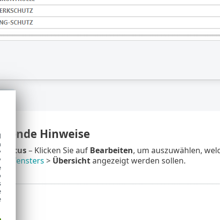
igende Hinweise
d
h
status
– Klicken Sie auf
Bearbeiten
, um auszuwählen, wel
y
y
mmfensters
>
Übersicht
angezeigt werden sollen.
e
o
s
e
e