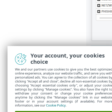
Your account, your cookies
choice
Anzuze
We and our partners use cookies to give you the best optimize
online experience, analyze our website traffic, and serve you wit
Anwendungs
personalized ads. You can agree to the collection of all cookies b
clicking "Accept all and close", decline all non-essential cookies b
Hauptprogra
choosing "Accept essential cookies only", or adjust your cooki
settings by clicking "Manage cookies". You also have the right t
withdraw your consent or change your cookie preference
anytime by clicking the "Manage cookies" link in our websit
footer or in your account settings (if available). For mor
information, see our
Cookie Policy
.