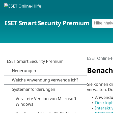
ESET Smart Security Premium
ESET Online-H
Benach
Sie können d
verwalten. Do
Anwendun
•
Desktoph
•
Interakt
•