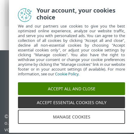
ESET Online-Hilfe
>
ESET Smart Security
Premium
>
Erweiterte Einstellungen
>
Your account, your cookies
Benachrichtigungen
> Desktophinweise
choice
We and our partners use cookies to give you the best
optimized online experience, analyze our website traffic,
and serve you with personalized ads. You can agree to the
collection of all cookies by clicking "Accept all and close",
decline all non-essential cookies by choosing "Accept
essential cookies only", or adjust your cookie settings by
clicking "Manage cookies". You also have the right to
withdraw your consent or change your cookie preferences
Desktop-Site anzeigen
anytime by clicking the "Manage cookies" link in our website
footer or in your account settings (if available). For more
End of Life
information, see our
Cookie Policy
.
ESET Knowledgebase
ESET-Forum
ACCEPT ALL AND CLOSE
ESET Status Portal
Regionaler Support
ACCEPT ESSENTIAL COOKIES ONLY
© 1992 - 2026 ESET, spol. s r.
Cookies verwalten
MANAGE COOKIES
o. - Alle Rechte
Cookie-Richtlinie
vorbehalten.