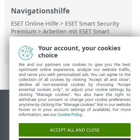
Navigationshilfe
ESET Online-Hilfe
>
ESET Smart Security
Premium
>
Arbeiten mit ESET Smart
Security Premium
>
Einstellungen
>
Sicherheits-Tools
> Sicheres Banking &
Your account, your cookies
Surfen
choice
We and our partners use cookies to give you the best
optimized online experience, analyze our website traffic,
and serve you with personalized ads. You can agree to the
collection of all cookies by clicking "Accept all and close",
decline all non-essential cookies by choosing "Accept
essential cookies only", or adjust your cookie settings by
clicking "Manage cookies". You also have the right to
withdraw your consent or change your cookie preferences
Desktop-Site anzeigen
anytime by clicking the "Manage cookies" link in our website
footer or in your account settings (if available). For more
End of Life
information, see our
Cookie Policy
.
ESET Knowledgebase
ESET-Forum
ACCEPT ALL AND CLOSE
ESET Status Portal