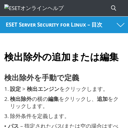
ESET Server Security for Linux – 目次
検出除外の追加または編集
検出除外を手動で定義
1.
設定
>
検出エンジン
をクリックします。
2.
検出除外
の横の
編集
をクリックし、
追加
をク
リックします。
3.
除外条件を定義します。
パス
– 指定されたパス(または空の場合はすべ
•