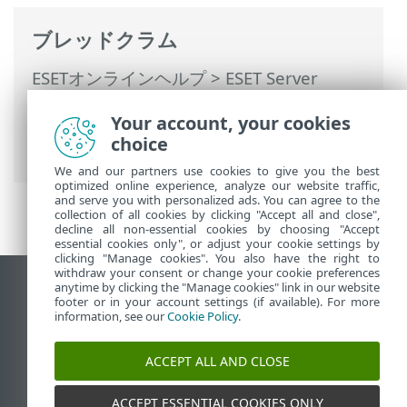
ブレッドクラム
ESETオンラインヘルプ
>
ESET Server
Security for Linux
>
設定
>
検出エンジン
>
Your account, your cookies
除外
>
検出除外
> 検出除外の追加または編
choice
集
We and our partners use cookies to give you the best
optimized online experience, analyze our website traffic,
and serve you with personalized ads. You can agree to the
collection of all cookies by clicking "Accept all and close",
decline all non-essential cookies by choosing "Accept
essential cookies only", or adjust your cookie settings by
clicking "Manage cookies". You also have the right to
withdraw your consent or change your cookie preferences
anytime by clicking the "Manage cookies" link in our website
デスクトップサイトの表示
footer or in your account settings (if available). For more
End of Life
information, see our
Cookie Policy
.
ESETナレッジベース
ACCEPT ALL AND CLOSE
ESETフォーラム
ESET Status Portal
ACCEPT ESSENTIAL COOKIES ONLY