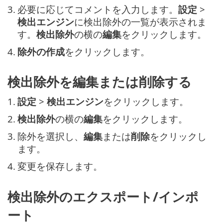
3.
必要に応じてコメントを入力します。
設定
>
検出エンジン
に検出除外の一覧が表示されま
す。
検出除外
の横の
編集
をクリックします。
4.
除外の作成
をクリックします。
検出除外を編集または削除する
1.
設定
>
検出エンジン
をクリックします。
2.
検出除外
の横の
編集
をクリックします。
3.
除外を選択し、
編集
または
削除
をクリックし
ます。
4.
変更を保存します。
検出除外のエクスポート/インポ
ート