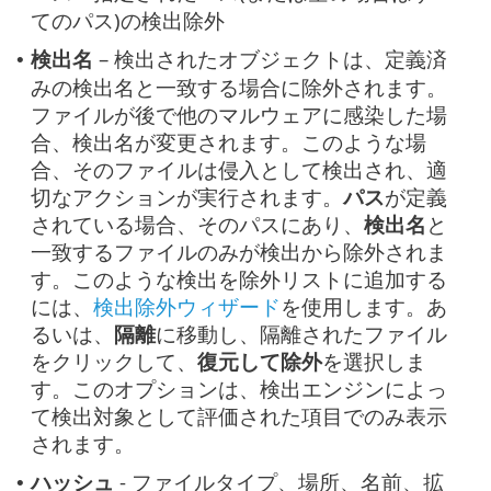
てのパス)の検出除外
検出名
– 検出されたオブジェクトは、定義済
•
みの検出名と一致する場合に除外されます。
ファイルが後で他のマルウェアに感染した場
合、検出名が変更されます。このような場
合、そのファイルは侵入として検出され、適
切なアクションが実行されます。
パス
が定義
されている場合、そのパスにあり、
検出名
と
一致するファイルのみが検出から除外されま
す。このような検出を除外リストに追加する
には、
検出除外ウィザード
を使用します。あ
るいは、
隔離
に移動し、隔離されたファイル
をクリックして、
復元して除外
を選択しま
す。このオプションは、検出エンジンによっ
て検出対象として評価された項目でのみ表示
されます。
ハッシュ
- ファイルタイプ、場所、名前、拡
•