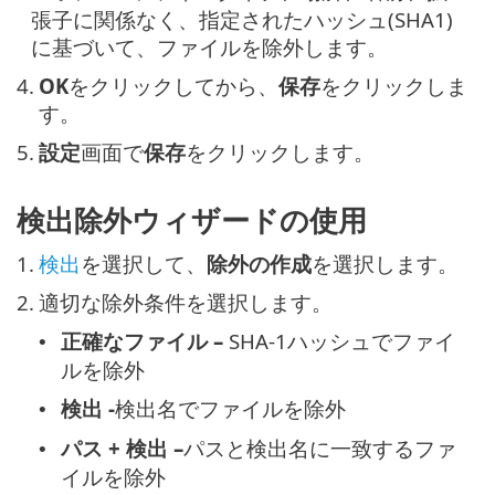
張子に関係なく、指定されたハッシュ(SHA1)
に基づいて、ファイルを除外します。
4.
OK
をクリックしてから、
保存
をクリックしま
す。
5.
設定
画面で
保存
をクリックします。
検出除外ウィザードの使用
1.
検出
を選択して、
除外の作成
を選択します。
2.
適切な除外条件を選択します。
正確なファイル –
SHA-1ハッシュでファイ
•
ルを除外
検出 -
検出名でファイルを除外
•
パス + 検出 –
パスと検出名に一致するファ
•
イルを除外