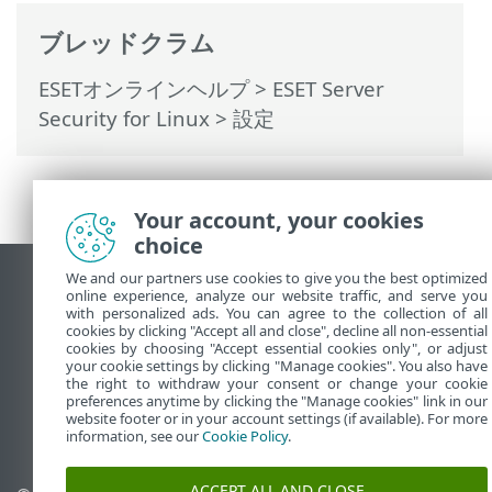
ブレッドクラム
ESETオンラインヘルプ
>
ESET Server
Security for Linux
>
設定
Your account, your cookies
choice
We and our partners use cookies to give you the best optimized
デスクトップサイトの表示
online experience, analyze our website traffic, and serve you
with personalized ads. You can agree to the collection of all
End of Life
cookies by clicking "Accept all and close", decline all non-essential
ESETナレッジベース
cookies by choosing "Accept essential cookies only", or adjust
your cookie settings by clicking "Manage cookies". You also have
ESETフォーラム
the right to withdraw your consent or change your cookie
preferences anytime by clicking the "Manage cookies" link in our
ESET Status Portal
website footer or in your account settings (if available). For more
地域サポート
information, see our
Cookie Policy
.
ACCEPT ALL AND CLOSE