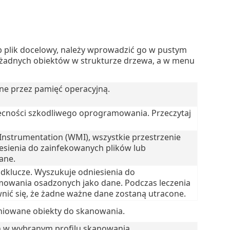
b plik docelowy, należy wprowadzić go w pustym
no żadnych obiektów w strukturze drzewa, a w menu
ane przez pamięć operacyjną.
ecności szkodliwego oprogramowania. Przeczytaj
strumentation (WMI), wszystkie przestrzenie
iesienia do zainfekowanych plików lub
ane.
podklucze. Wyszukuje odniesienia do
owania osadzonych jako dane. Podczas leczenia
nić się, że żadne ważne dane zostaną utracone.
iowane obiekty do skanowania.
 w wybranym profilu skanowania.