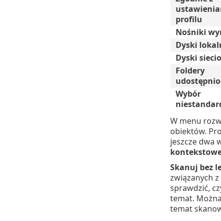
ustawieni
profilu
Nośniki w
Dyski lokal
Dyski sieci
Foldery
udostępni
Wybór
niestanda
W menu rozw
obiektów. Pr
jeszcze dwa 
kontekstow
Skanuj bez l
związanych z
sprawdzić, c
temat. Można 
temat skanow