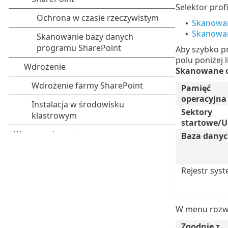
Selektor prof
Skanowan
•
Skanowan
•
Aby szybko p
polu poniżej 
Skanowane o
Pamięć
operacyjna
Sektory
startowe/U
Baza dany
Rejestr sys
W menu rozw
Zgodnie z