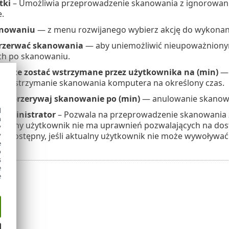
tki
– Umożliwia przeprowadzenie skanowania z ignorowa
.
anowaniu
— z menu rozwijanego wybierz akcję do wykonan
rzerwać skanowania
— aby uniemożliwić nieupoważniony
h po skanowaniu.
może zostać wstrzymane przez użytkownika na (min)
— 
i wstrzymanie skanowania komputera na określony czas.
ie przerywaj skanowanie po (min)
— anulowanie skanowani
d
administrator
– Pozwala na przeprowadzenie skanowania z
h
i obecny użytkownik nie ma uprawnień pozwalających na dos
y
 niedostępny, jeśli aktualny użytkownik nie może wywoływać
y
e
o
s
e
e