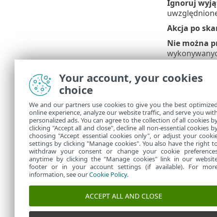
Ignoruj wyją
uwzględnione
Akcja po sk
Nie można p
wykonywanyc
Skanowanie 
Your account, your cookies
uprawnieniam
choice
Automatyczn
We and our partners use cookies to give you the best optimize
Skanuj jako 
online experience, analyze our website traffic, and serve you wit
kliknąć, jeśl
personalized ads. You can agree to the collection of all cookies b
przycisk jest
clicking "Accept all and close", decline all non-essential cookies b
choosing "Accept essential cookies only", or adjust your cooki
settings by clicking "Manage cookies". You also have the right t
withdraw your consent or change your cookie preference
anytime by clicking the "Manage cookies" link in our websit
footer or in your account settings (if available). For mor
information, see our
Cookie Policy
.
ACCEPT ALL AND CLOSE