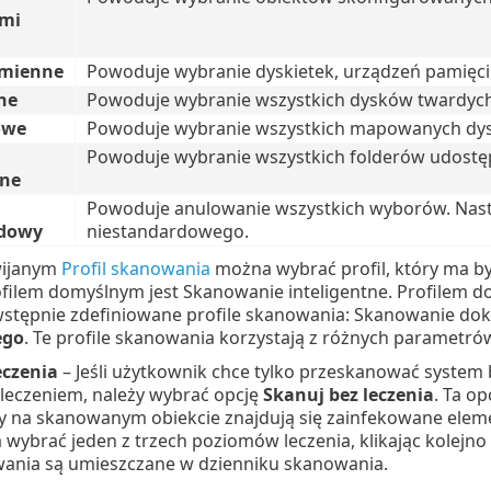
ami
ymienne
Powoduje wybranie dyskietek, urządzeń pamięci 
ne
Powoduje wybranie wszystkich dysków twardyc
owe
Powoduje wybranie wszystkich mapowanych dys
Powoduje wybranie wszystkich folderów udostę
one
Powoduje anulowanie wszystkich wyborów. Nas
rdowy
niestandardowego.
ijanym
Profil skanowania
można wybrać profil, który ma 
ofilem domyślnym jest Skanowanie inteligentne. Profilem 
wstępnie zdefiniowane profile skanowania: Skanowanie dok
ego
. Te profile skanowania korzystają z różnych parametr
eczenia
– Jeśli użytkownik chce tylko przeskanować syste
 leczeniem, należy wybrać opcję
Skanuj bez leczenia
. Ta o
zy na skanowanym obiekcie znajdują się zainfekowane eleme
wybrać jeden z trzech poziomów leczenia, klikając kolejno
ania są umieszczane w dzienniku skanowania.