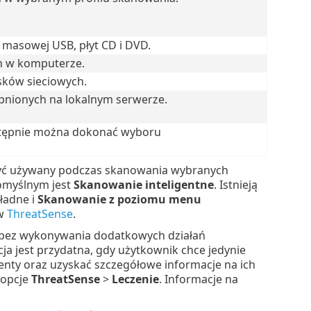
masowej USB, płyt CD i DVD.
h w komputerze.
ków sieciowych.
pnionych na lokalnym serwerze.
tępnie można dokonać wyboru
być używany podczas skanowania wybranych
domyślnym jest
Skanowanie inteligentne
. Istnieją
ładne i
Skanowanie z poziomu menu
ów
ThreatSense
.
m bez wykonywania dodatkowych działań
pcja jest przydatna, gdy użytkownik chce jedynie
nty oraz uzyskać szczegółowe informacje na ich
 opcje
ThreatSense
>
Leczenie
. Informacje na