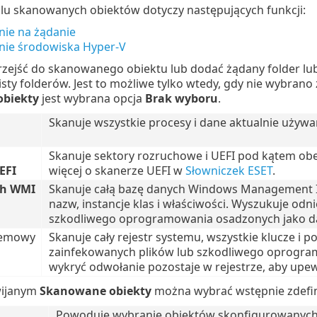
ilu skanowanych obiektów dotyczy następujących funkcji:
ie na żądanie
ie środowiska Hyper-V
rzejść do skanowanego obiektu lub dodać żądany folder lu
listy folderów. Jest to możliwe tylko wtedy, gdy nie wybra
biekty
jest wybrana opcja
Brak wyboru
.
Skanuje wszystkie procesy i dane aktualnie używ
Skanuje sektory rozruchowe i UEFI pod kątem ob
EFI
więcej o skanerze UEFI w
Słowniczek ESET
.
ch WMI
Skanuje całą bazę danych Windows Management In
nazw, instancje klas i właściwości. Wyszukuje odn
szkodliwego oprogramowania osadzonych jako d
temowy
Skanuje cały rejestr systemu, wszystkie klucze i 
zainfekowanych plików lub szkodliwego oprogram
wykryć odwołanie pozostaje w rejestrze, aby upew
ijanym
Skanowane obiekty
można wybrać wstępnie zdefin
Powoduje wybranie obiektów skonfigurowanych