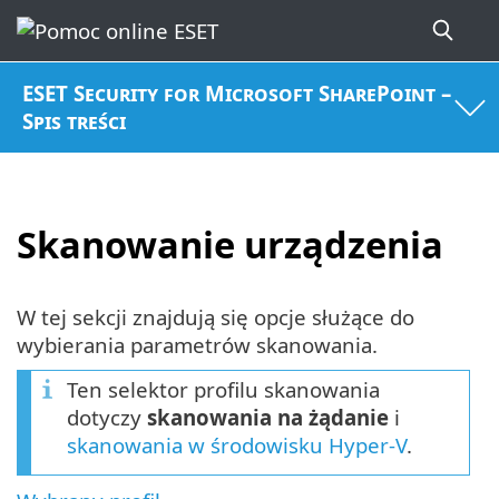
ESET Security for Microsoft SharePoint –
Spis treści
Skanowanie urządzenia
W tej sekcji znajdują się opcje służące do
wybierania parametrów skanowania.
Ten selektor profilu skanowania
dotyczy
skanowania na żądanie
i
skanowania w środowisku Hyper-V
.