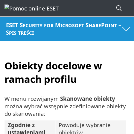
ESET Security for Microsoft SharePoint –
Spis treści
Obiekty docelowe w
ramach profilu
W menu rozwijanym
Skanowane obiekty
można wybrać wstępnie zdefiniowane obiekty
do skanowania:
Zgodnie z
Powoduje wybranie
ustawieniami
obiektów