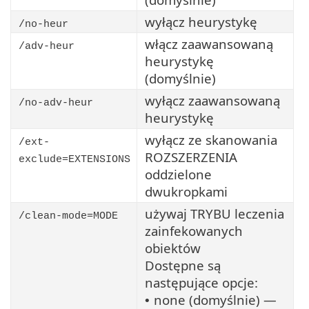
wyłącz heurystykę
/no-heur
włącz zaawansowaną
/adv-heur
heurystykę
(domyślnie)
wyłącz zaawansowaną
/no-adv-heur
heurystykę
wyłącz ze skanowania
/ext-
ROZSZERZENIA
exclude=EXTENSIONS
oddzielone
dwukropkami
używaj TRYBU leczenia
/clean-mode=MODE
zainfekowanych
obiektów
Dostępne są
następujące opcje:
none (domyślnie) —
•