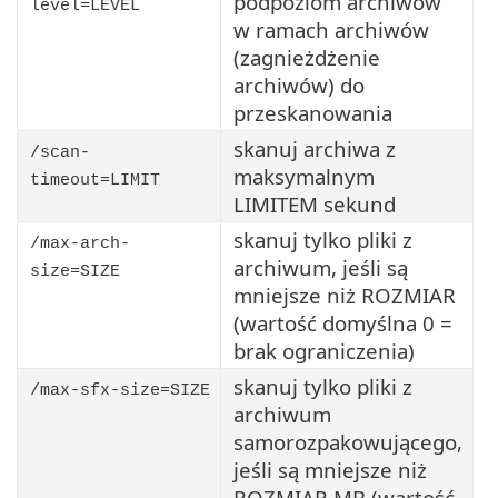
podpoziom archiwów
level=LEVEL
w ramach archiwów
(zagnieżdżenie
archiwów) do
przeskanowania
skanuj archiwa z
/scan-
maksymalnym
timeout=LIMIT
LIMITEM sekund
skanuj tylko pliki z
/max-arch-
archiwum, jeśli są
size=SIZE
mniejsze niż ROZMIAR
(wartość domyślna 0 =
brak ograniczenia)
skanuj tylko pliki z
/max-sfx-size=SIZE
archiwum
samorozpakowującego,
jeśli są mniejsze niż
ROZMIAR MB (wartość