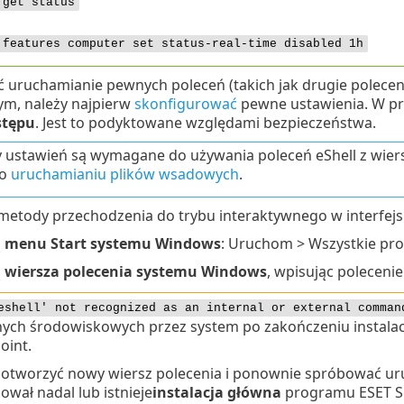
 get status
 features computer set status-real-time disabled 1h
ć uruchamianie pewnych poleceń (takich jak drugie polece
ym, należy najpierw
skonfigurować
pewne ustawienia. W pr
tępu
. Jest to podyktowane względami bezpieczeństwa.
 ustawień są wymagane do używania poleceń eShell z wier
 o
uruchamianiu plików wsadowych
.
 metody przechodzenia do trybu interaktywnego w interfejsi
ą
menu Start systemu Windows
: Uruchom > Wszystkie prog
ą
wiersza polecenia systemu Windows
, wpisując poleceni
eshell' not recognized as an internal or external comman
ych środowiskowych przez system po zakończeniu instalacj
oint.
 otworzyć nowy wiersz polecenia i ponownie spróbować uruch
ował nadal lub istnieje
instalacja główna
programu ESET Sec