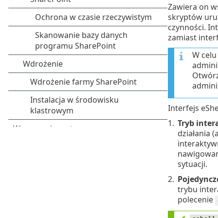
Zawiera on w
skryptów uru
czynności. In
zamiast inter
W celu 
admini
Otwórz
admini
Interfejs eS
1.
Tryb inte
działania (
interaktyw
nawigowani
sytuacji.
2.
Pojedyncz
trybu inte
polecenie