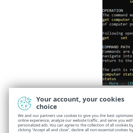
W polec
Your account, your cookies
miało w
choice
Dostosowywan
We and our partners use cookies to give you the best optimize
online experience, analyze our website traffic, and serve you wit
Ustawienia i
personalized ads. You can agree to the collection of all cookies b
clicking "Accept all and close", decline all non-essential cookies b
politykę uru