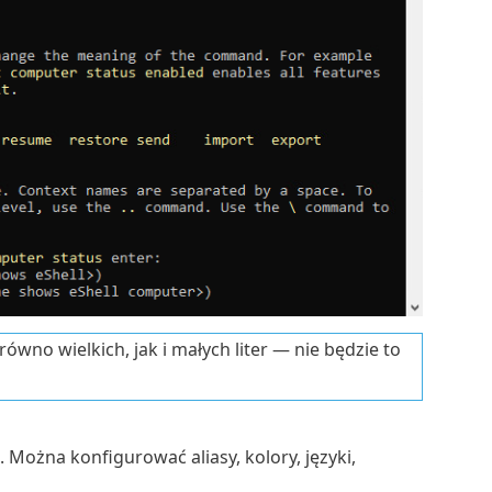
ówno wielkich, jak i małych liter — nie będzie to
. Można konfigurować aliasy, kolory, języki,