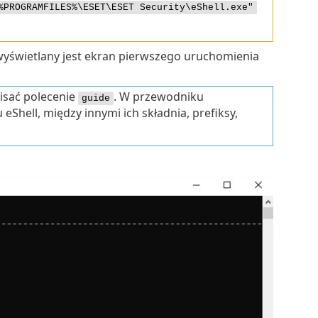
%PROGRAMFILES%\ESET\ESET Security\eShell.exe"
wyświetlany jest ekran pierwszego uruchomienia
isać polecenie
. W przewodniku
guide
Shell, między innymi ich składnia, prefiksy,