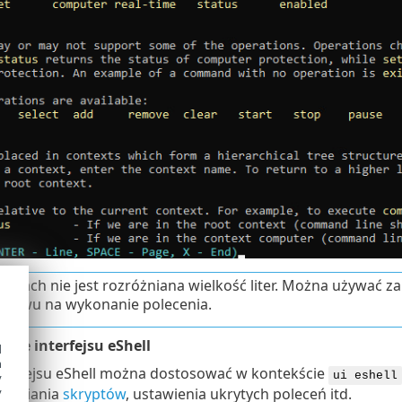
eniach nie jest rozróżniana wielkość liter. Można używać zar
pływu na wykonanie polecenia.
ie interfejsu eShell
d
h
nterfejsu eShell można dostosować w kontekście
ui eshell
y
y
chamiania
skryptów
, ustawienia ukrytych poleceń itd.