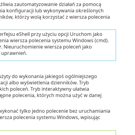
ożliwia zautomatyzowanie działań za pomocą
a konfiguracji lub wykonywania określonych
ników, którzy wolą korzystać z wiersza polecenia
erfejsu eShell przy użyciu opcji Uruchom jako
enia wiersza polecenia systemu Windows (cmd).
r
. Nieuruchomienie wiersza poleceń jako
 uprawnień.
 użyty do wykonania jakiegoś ogólniejszego
acji albo wyświetlenia dzienników. Tryb
kich poleceń. Tryb interaktywny ułatwia
tępne polecenia, których można użyć w danej
wykonać tylko jedno polecenie bez uruchamiania
iersza polecenia systemu Windows, wpisując