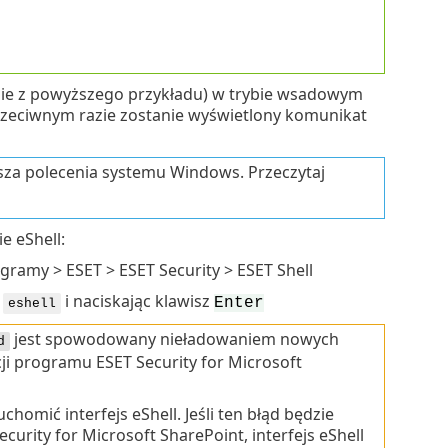
nie z powyższego przykładu) w trybie wsadowym
zeciwnym razie zostanie wyświetlony komunikat
sza polecenia systemu Windows. Przeczytaj
e eShell:
ramy > ESET > ESET Security > ESET Shell
e
i naciskając klawisz
Enter
eshell
jest spowodowany nieładowaniem nowych
d
i programu ESET Security for Microsoft
omić interfejs eShell. Jeśli ten błąd będzie
urity for Microsoft SharePoint, interfejs eShell