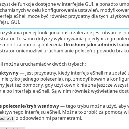
szystkie funkcje dostępne w interfejsie GUI, a ponadto um
chamianych w celu konfigurowania ustawień, modyfikowani
terfejs eShell może być również przydatny dla tych użytkow
fejsu GUI.
uzyskania pełnej funkcjonalności zalecane jest otwarcie int
strator. To samo dotyczy wykonywania pojedynczego polec
 monit za pomocą polecenia
Uruchom jako administrato
strator uniemożliwi uruchamianie poleceń z powodu braku
hell można uruchamiać w dwóch trybach:
raktywny
— jest przydatny, kiedy interfejs eShell ma zostać
a nie tylko jednego polecenia), np. zmodyfikowania konfigur
ny jest też pomocny, gdy użytkownik nie zna jeszcze wszyst
e po interfejsie eShell. Są w nim również wyświetlane dos
e polecenie/tryb wsadowy
— tego trybu można użyć, aby 
raktywnego interfejsu eShell. Można to zrobić za pomocą w
z odpowiednimi parametrami.
eshell