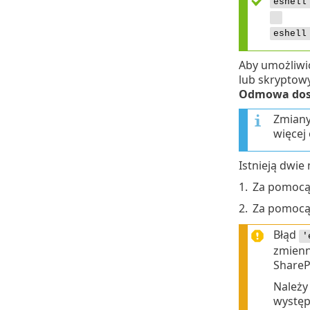
eshell
eshell
Aby umożliwi
lub skryptow
Odmowa dos
Zmiany
więcej
Istnieją dwie
1.
Za pomoc
2.
Za pomoc
Błąd
'
zmienn
ShareP
Należy
występ