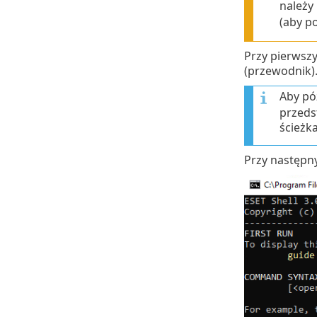
należy
(aby p
Przy pierwsz
(przewodnik)
Aby pó
przeds
ścieżka
Przy następn