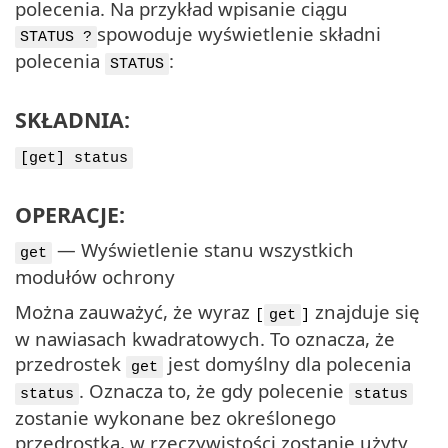
polecenia. Na przykład wpisanie ciągu
spowoduje wyświetlenie składni
STATUS ?
polecenia
:
STATUS
SKŁADNIA:
[get] status
OPERACJE:
— Wyświetlenie stanu wszystkich
get
modułów ochrony
Można zauważyć, że wyraz
znajduje się
[
get
]
w nawiasach kwadratowych. To oznacza, że
przedrostek
jest domyślny dla polecenia
get
. Oznacza to, że gdy polecenie
status
status
zostanie wykonane bez określonego
przedrostka, w rzeczywistości zostanie użyty