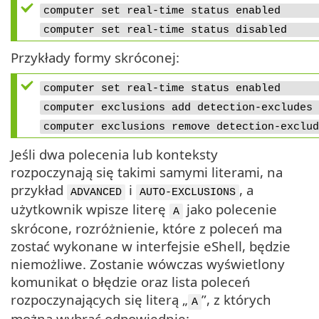
computer set real-time status enab
computer set real-time status disa
Przykłady formy skróconej:
computer set real-time status enab
computer exclusions add detection-excl
computer exclusions remove detectio
Jeśli dwa polecenia lub konteksty
rozpoczynają się takimi samymi literami, na
przykład
i
, a
ADVANCED
AUTO-EXCLUSIONS
użytkownik wpisze literę
jako polecenie
A
skrócone, rozróżnienie, które z poleceń ma
zostać wykonane w interfejsie eShell, będzie
niemożliwe. Zostanie wówczas wyświetlony
komunikat o błędzie oraz lista poleceń
rozpoczynających się literą „
”, z których
A
można wybrać odpowiednie: