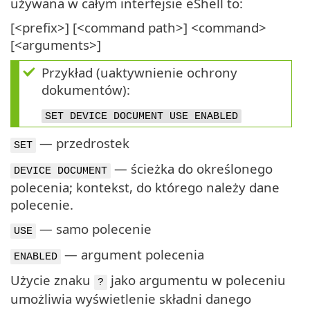
używana w całym interfejsie eShell to:
[<prefix>] [<command path>] <command>
[<arguments>]
Przykład (uaktywnienie ochrony
dokumentów):
SET DEVICE DOCUMENT USE ENABLED
— przedrostek
SET
— ścieżka do określonego
DEVICE DOCUMENT
polecenia; kontekst, do którego należy dane
polecenie.
— samo polecenie
USE
— argument polecenia
ENABLED
Użycie znaku
jako argumentu w poleceniu
?
umożliwia wyświetlenie składni danego