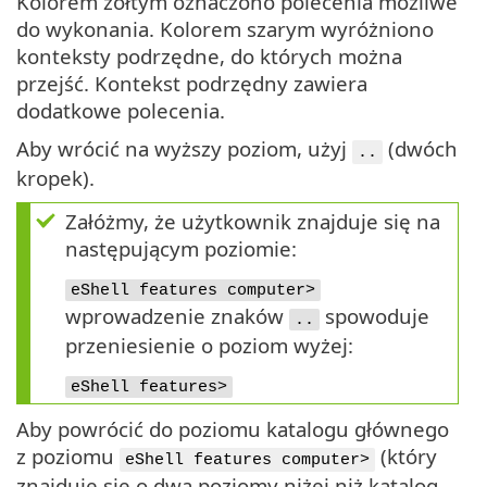
Kolorem żółtym oznaczono polecenia możliwe
do wykonania. Kolorem szarym wyróżniono
konteksty podrzędne, do których można
przejść. Kontekst podrzędny zawiera
dodatkowe polecenia.
Aby wrócić na wyższy poziom, użyj
(dwóch
..
kropek).
Załóżmy, że użytkownik znajduje się na
następującym poziomie:
eShell features computer>
wprowadzenie znaków
spowoduje
..
przeniesienie o poziom wyżej:
eShell features>
Aby powrócić do poziomu katalogu głównego
z poziomu
(który
eShell features computer>
znajduje się o dwa poziomy niżej niż katalog