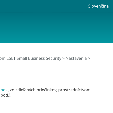
Slovenčina
m ESET Small Business Security
>
Nastavenia
>
ánok
, zo zdieľaných priečinkov, prostredníctvom
pod.).