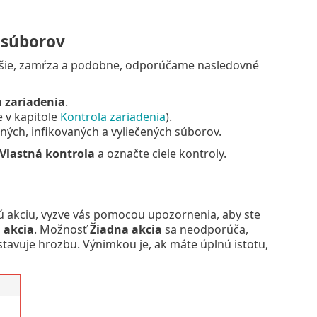
 súborov
alšie, zamŕza a podobne, odporúčame nasledovné
 zariadenia
.
e v kapitole
Kontrola zariadenia
).
ých, infikovaných a vyliečených súborov.
Vlastná kontrola
a označte ciele kontroly.
akciu, vyzve vás pomocou upozornenia, aby ste
 akcia
. Možnosť
Žiadna akcia
sa neodporúča,
stavuje hrozbu. Výnimkou je, ak máte úplnú istotu,