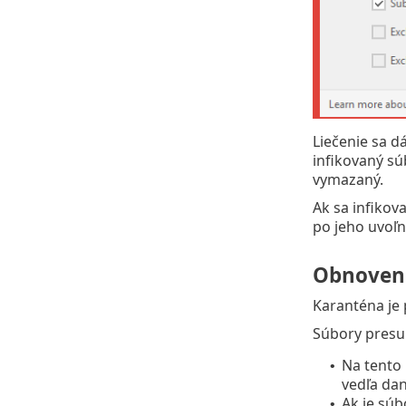
Liečenie sa d
infikovaný sú
vymazaný.
Ak sa infiko
po jeho uvoľn
Obnoveni
Karanténa je 
Súbory presu
Na tento 
•
vedľa da
Ak je sú
•