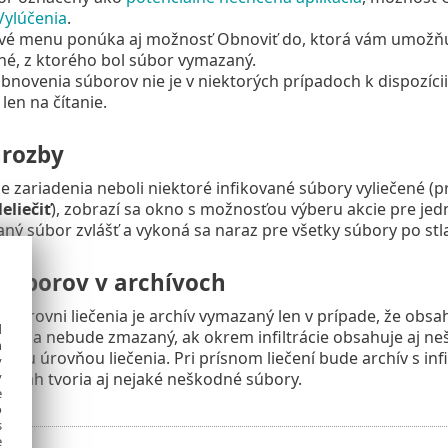
Vylúčenia
.
vé menu ponúka aj možnosť Obnoviť do, ktorá vám umožňuj
né, z ktorého bol súbor vymazaný.
bnovenia súborov nie je v niektorých prípadoch k dispozícii
len na čítanie.
hrozby
le zariadenia neboli niektoré infikované súbory vyliečené (
eliečiť
), zobrazí sa okno s možnosťou výberu akcie pre jedn
aný súbor zvlášť a vykoná sa naraz pre všetky súbory po stla
súborov v archívoch
ej úrovni liečenia je archív vymazaný len v prípade, že obs
d
v teda nebude zmazaný, ak okrem infiltrácie obsahuje aj n
h
ísnou úrovňou liečenia. Pri prísnom liečení bude archív s 
y
y
o obsah tvoria aj nejaké neškodné súbory.
e
o
s
e