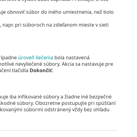
e obnoviť súbor do iného umiestnenia, než bolo
, napr. pri súboroch na zdieľanom mieste v sieti
prípadne
úroveň liečenia
bola nastavená
otlivé nevyliečené súbory. Akcia sa nastavuje pre
čení tlačidla
Dokončiť
.
ahuje iba infikované súbory a žiadne iné bezpečné
eškodné súbory. Obozretne postupujte pri spúšťaní
infikovanými súbormi odstránený vždy bez ohľadu