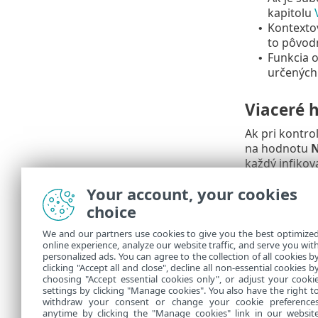
kapitolu
Kontexto
•
to pôvod
Funkcia o
•
určených 
Viaceré 
Ak pri kontro
na hodnotu
N
každý infikov
Your account, your cookies
Mazanie 
choice
Pri štandardn
We and our partners use cookies to give you the best optimize
súbory. Archí
online experience, analyze our website traffic, and serve you wit
kontroly s pr
personalized ads. You can agree to the collection of all cookies b
clicking "Accept all and close", decline all non-essential cookies b
na to, či jeh
choosing "Accept essential cookies only", or adjust your cooki
settings by clicking "Manage cookies". You also have the right t
withdraw your consent or change your cookie preference
anytime by clicking the "Manage cookies" link in our websit