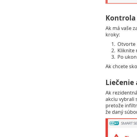
Kontrola
Ak má vaše z
kroky:
1.
Otvorte 
2.
Kliknite
3.
Po ukonč
Ak chcete sko
Liečenie
Ak rezidentn
akciu vybrali
pretože infil
že daný súbor