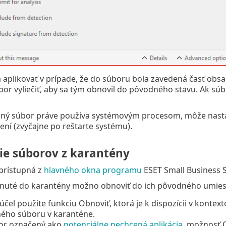
á aplikovať v prípade, že do súboru bola zavedená časť obs
bor vyliečiť, aby sa tým obnovil do pôvodného stavu. Ak s
vaný súbor práve používa systémovým procesom, môže nastať
ení (zvyčajne po reštarte systému).
e súborov z karantény
prístupná z
hlavného okna programu
ESET Small Business S
nuté do karantény možno obnoviť do ich pôvodného umies
účel použite funkciu Obnoviť, ktorá je k dispozícii v kont
ného súboru v karanténe.
bor označený ako
potenciálne nechcená aplikácia
, možnosť O