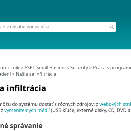
pomocník
>
ESET Small Business Security
>
Práca s programo
adení
> Našla sa infiltrácia
a infiltrácia
a môžu do systému dostať z rôznych zdrojov: z
webových str
 z
vymeniteľných médií
(USB kľúče, externé disky, CD, DVD a 
né správanie