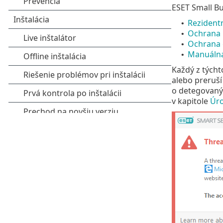
ESET Small Bu
Rezident
•
Ochrana 
•
Ochrana 
•
Manuálna
•
Každý z týcht
alebo preruší
o detegovanýc
v kapitole
Úro