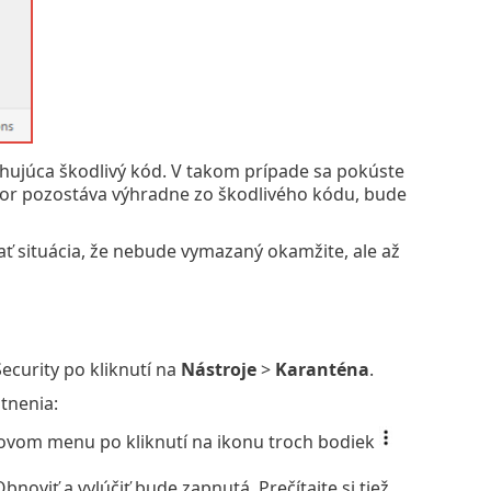
ahujúca škodlivý kód. V takom prípade sa pokúste
úbor pozostáva výhradne zo škodlivého kódu, bude
 situácia, že nebude vymazaný okamžite, ale až
ecurity po kliknutí na
Nástroje
>
Karanténa
.
tnenia:
extovom menu po kliknutí na ikonu troch bodiek
bnoviť a vylúčiť bude zapnutá. Prečítajte si tiež