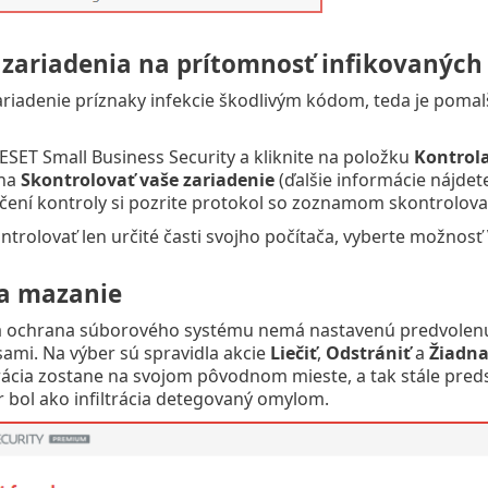
 zariadenia na prítomnosť infikovaných
ariadenie príznaky infekcie škodlivým kódom, teda je pom
ESET Small Business Security a kliknite na položku
Kontrola
 na
Skontrolovať vaše zariadenie
(ďalšie informácie nájdet
ení kontroly si pozrite protokol so zoznamom skontrolovan
ntrolovať len určité časti svojho počítača, vyberte možnosť
 a mazanie
á ochrana súborového systému nemá nastavenú predvolenú 
 sami. Na výber sú spravidla akcie
Liečiť
,
Odstrániť
a
Žiadna
trácia zostane na svojom pôvodnom mieste, a tak stále pred
 bol ako infiltrácia detegovaný omylom.