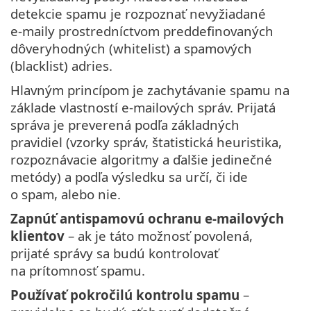
detekcie spamu je rozpoznať nevyžiadané
e‑maily prostredníctvom preddefinovaných
dôveryhodných (whitelist) a spamových
(blacklist) adries.
Hlavným princípom je zachytávanie spamu na
základe vlastností e‑mailových správ. Prijatá
správa je preverená podľa základných
pravidiel (vzorky správ, štatistická heuristika,
rozpoznávacie algoritmy a ďalšie jedinečné
metódy) a podľa výsledku sa určí, či ide
o spam, alebo nie.
Zapnúť antispamovú ochranu e‑mailových
klientov
– ak je táto možnosť povolená,
prijaté správy sa budú kontrolovať
na prítomnosť spamu.
Používať pokročilú kontrolu spamu
–