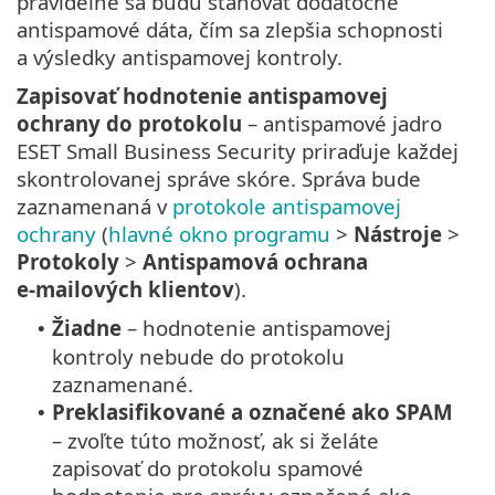
pravidelne sa budú sťahovať dodatočné
antispamové dáta, čím sa zlepšia schopnosti
a výsledky antispamovej kontroly.
Zapisovať hodnotenie antispamovej
ochrany do protokolu
– antispamové jadro
ESET Small Business Security priraďuje každej
skontrolovanej správe skóre. Správa bude
zaznamenaná v
protokole antispamovej
ochrany
(
hlavné okno programu
>
Nástroje
>
Protokoly
>
Antispamová ochrana
e‑mailových klientov
).
Žiadne
– hodnotenie antispamovej
•
kontroly nebude do protokolu
zaznamenané.
Preklasifikované a označené ako SPAM
•
– zvoľte túto možnosť, ak si želáte
zapisovať do protokolu spamové