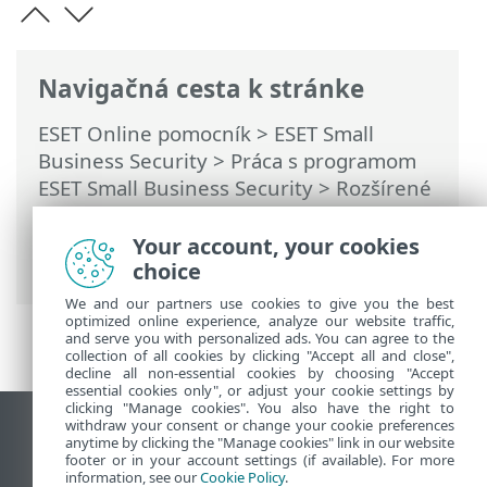
Navigačná cesta k stránke
ESET Online pomocník
>
ESET Small
Business Security
>
Práca s programom
ESET Small Business Security
>
Rozšírené
nastavenia
>
Ochrana
>
Ochrana
e‑mailových klientov
> Ochrana
Your account, your cookies
e‑mailových schránok
choice
We and our partners use cookies to give you the best
optimized online experience, analyze our website traffic,
and serve you with personalized ads. You can agree to the
collection of all cookies by clicking "Accept all and close",
decline all non-essential cookies by choosing "Accept
essential cookies only", or adjust your cookie settings by
clicking "Manage cookies". You also have the right to
withdraw your consent or change your cookie preferences
Zobraziť stránku ako na počítači
anytime by clicking the "Manage cookies" link in our website
footer or in your account settings (if available). For more
End of Life
information, see our
Cookie Policy
.