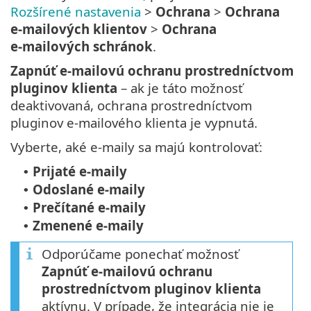
Rozšírené nastavenia
>
Ochrana
>
Ochrana
e‑mailových klientov
>
Ochrana
e‑mailových schránok
.
Zapnúť e‑mailovú ochranu prostredníctvom
pluginov klienta
– ak je táto možnosť
deaktivovaná, ochrana prostredníctvom
pluginov e‑mailového klienta je vypnutá.
Vyberte, aké e‑maily sa majú kontrolovať:
Prijaté e-maily
•
Odoslané e-maily
•
Prečítané e-maily
•
Zmenené e-maily
•
Odporúčame ponechať možnosť
Zapnúť e‑mailovú ochranu
prostredníctvom pluginov klienta
aktívnu. V prípade, že integrácia nie je