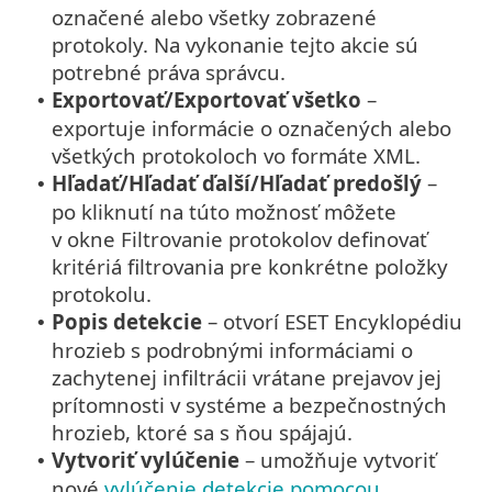
označené alebo všetky zobrazené
protokoly. Na vykonanie tejto akcie sú
potrebné práva správcu.
Exportovať/Exportovať všetko
–
•
exportuje informácie o označených alebo
všetkých protokoloch vo formáte XML.
Hľadať/Hľadať ďalší/Hľadať predošlý
–
•
po kliknutí na túto možnosť môžete
v okne Filtrovanie protokolov definovať
kritériá filtrovania pre konkrétne položky
protokolu.
Popis detekcie
– otvorí ESET Encyklopédiu
•
hrozieb s podrobnými informáciami o
zachytenej infiltrácii vrátane prejavov jej
prítomnosti v systéme a bezpečnostných
hrozieb, ktoré sa s ňou spájajú.
Vytvoriť vylúčenie
– umožňuje vytvoriť
•
nové
vylúčenie detekcie pomocou