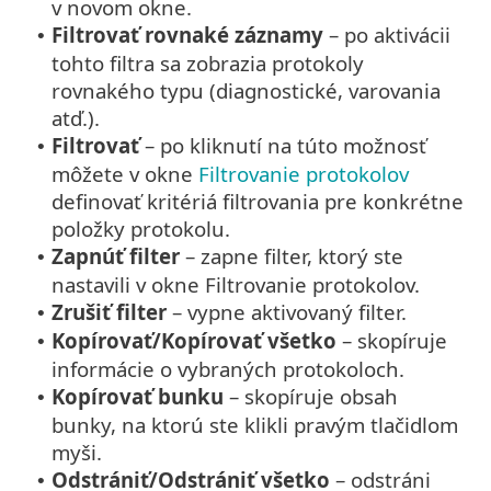
v novom okne.
Filtrovať rovnaké záznamy
– po aktivácii
•
tohto filtra sa zobrazia protokoly
rovnakého typu (diagnostické, varovania
atď.).
Filtrovať
– po kliknutí na túto možnosť
•
môžete v okne
Filtrovanie protokolov
definovať kritériá filtrovania pre konkrétne
položky protokolu.
Zapnúť filter
– zapne filter, ktorý ste
•
nastavili v okne Filtrovanie protokolov.
Zrušiť filter
– vypne aktivovaný filter.
•
Kopírovať/Kopírovať všetko
– skopíruje
•
informácie o vybraných protokoloch.
Kopírovať bunku
– skopíruje obsah
•
bunky, na ktorú ste klikli pravým tlačidlom
myši.
Odstrániť/Odstrániť všetko
– odstráni
•