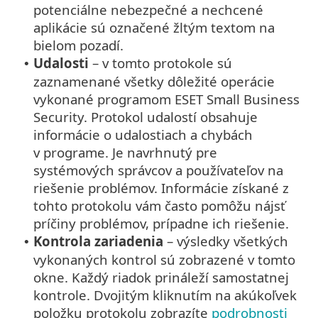
potenciálne nebezpečné a nechcené
aplikácie sú označené žltým textom na
bielom pozadí.
Udalosti
– v tomto protokole sú
•
zaznamenané všetky dôležité operácie
vykonané programom ESET Small Business
Security. Protokol udalostí obsahuje
informácie o udalostiach a chybách
v programe. Je navrhnutý pre
systémových správcov a používateľov na
riešenie problémov. Informácie získané z
tohto protokolu vám často pomôžu nájsť
príčiny problémov, prípadne ich riešenie.
Kontrola zariadenia
– výsledky všetkých
•
vykonaných kontrol sú zobrazené v tomto
okne. Každý riadok prináleží samostatnej
kontrole. Dvojitým kliknutím na akúkoľvek
položku protokolu zobrazíte
podrobnosti