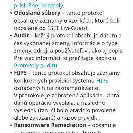
príslušnej kontroly
.
Odoslané súbory
– tento protokol
•
obsahuje záznamy o vzorkách, ktoré boli
odoslané do ESET LiveGuard.
Audit
– každý protokol obsahuje dátum a
•
čas vykonanej zmeny, informácie o type
zmeny, zdroji a používateľovi, ako aj popis.
Pre viac informácií si prečítajte kapitolu
Protokoly auditu
.
HIPS
– tento protokol obsahuje záznamy
•
konkrétnych pravidiel systému
HIPS
označených na zaznamenávanie.
V protokole je zobrazená aplikácia, ktorá
danú operáciu vyvolala, a následne
výsledok (tzn. či bolo pravidlo povolené
alebo zakázané) a názov pravidla.
Ransomware Remediation
– obsahuje
•
záznamy o obnovených súboroch.