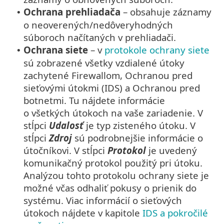
Ochrana prehliadača
– obsahuje záznamy
•
o neoverených/nedôveryhodných
súboroch načítaných v prehliadači.
Ochrana siete
– v
protokole ochrany siete
•
sú zobrazené všetky vzdialené útoky
zachytené Firewallom, Ochranou pred
sieťovými útokmi (IDS) a Ochranou pred
botnetmi. Tu nájdete informácie
o všetkých útokoch na vaše zariadenie. V
stĺpci
Udalosť
je typ zisteného útoku. V
stĺpci
Zdroj
sú podrobnejšie informácie o
útočníkovi. V stĺpci
Protokol
je uvedený
komunikačný protokol použitý pri útoku.
Analýzou tohto protokolu ochrany siete je
možné včas odhaliť pokusy o prienik do
systému. Viac informácií o sieťových
útokoch nájdete v kapitole
IDS a pokročilé