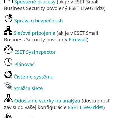
Spustené procesy
(ak je v ESET Small
Business Security povolený ESET LiveGrid®)
Správa o bezpečnosti
Sieťové pripojenia
(ak je v ESET Small
Business Security povolený
Firewall
)
ESET SysInspector
Plánovač
Čistenie systému
Strážca siete
Odoslanie vzorky na analýzu
(dostupnosť
závisí od vašej konfigurácie
ESET LiveGrid®
)