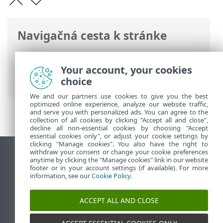
Navigačná cesta k stránke
ESET Online pomocník
>
ESET Small
Business Security
>
Práca s programom
Your account, your cookies
ESET Small Business Security
> Nástroje
choice
We and our partners use cookies to give you the best
optimized online experience, analyze our website traffic,
and serve you with personalized ads. You can agree to the
collection of all cookies by clicking "Accept all and close",
decline all non-essential cookies by choosing "Accept
essential cookies only", or adjust your cookie settings by
clicking "Manage cookies". You also have the right to
withdraw your consent or change your cookie preferences
Zobraziť stránku ako na počítači
anytime by clicking the "Manage cookies" link in our website
footer or in your account settings (if available). For more
End of Life
information, see our
Cookie Policy
.
Databáza znalostí ESET
ESET Fórum
ACCEPT ALL AND CLOSE
ESET Status Portal
Technická podpora