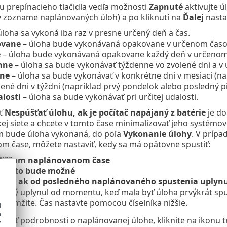
 prepínacieho tlačidla vedľa možnosti
Zapnuté
aktivujte ú
v zozname naplánovaných úloh) a po kliknutí na
Ďalej
nasta
úloha sa vykoná iba raz v presne určený deň a čas.
vane
– úloha bude vykonávaná opakovane v určenom časov
e
– úloha bude vykonávaná opakovane každý deň v určenom
nne
– úloha sa bude vykonávať týždenne vo zvolené dni a v 
ne
– úloha sa bude vykonávať v konkrétne dni v mesiaci (na
lené dni v týždni (napríklad prvý pondelok alebo posledný pi
alosti
– úloha sa bude vykonávať pri určitej udalosti.
ť
Nespúšťať úlohu, ak je počítač napájaný z batérie
je do
kej siete a chcete v tomto čase minimalizovať jeho systémov
m bude úloha vykonaná, do poľa
Vykonanie úlohy
. V príp
om čase, môžete nastaviť, kedy sa má opätovne spustiť:
bližšom naplánovanom čase
ako to bude možné
te, ak od posledného naplánovaného spustenia uplynul
 ktorý uplynul od momentu, keď mala byť úloha prvýkrát spu
 okamžite. Čas nastavte pomocou číselníka nižšie.
d
h
raziť podrobnosti o naplánovanej úlohe, kliknite na ikonu 
y