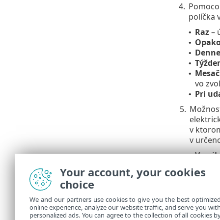
4.
Pomocou
políčka 
Raz
– 
•
Opako
•
Denn
•
Týžde
•
Mesač
•
vo zvo
Pri ud
•
5.
Možnos
elektric
v ktoro
v určen
V naj
•
Hneď 
•
Your account, your cookies
Okamži
•
choice
o čas,
spustí
We and our partners use cookies to give you the best optimize
online experience, analyze our website traffic, and serve you wit
Ak chcete zob
personalized ads. You can agree to the collection of all cookies b