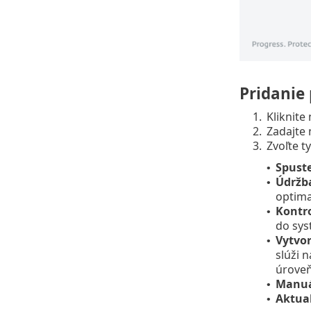
Pridanie
1.
Kliknite
2.
Zadajte 
3.
Zvoľte t
Spuste
•
Údržb
•
optima
Kontro
•
do sys
Vytvor
•
slúži 
úroveň 
Manuá
•
Aktual
•