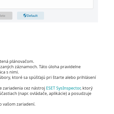
ustená plánovačom.
zaných záznamoch. Táto úloha pravidelne
ca s nimi.
bory, ktoré sa spúšťajú pri štarte alebo prihlásení
e zariadenia cez nástroj
ESET SysInspector
, ktorý
stiach (napr. ovládače, aplikácie) a posudzuje
vo vašom zariadení.