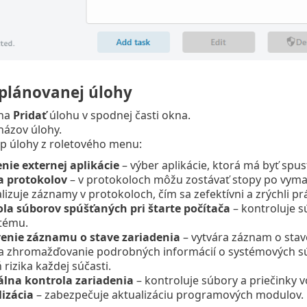
 plánovanej úlohy
 na
Pridať
úlohu v spodnej časti okna.
názov úlohy.
yp úlohy z roletového menu:
nie externej aplikácie
– výber aplikácie, ktorá má byť sp
a protokolov
– v protokoloch môžu zostávať stopy po vyma
lizuje záznamy v protokoloch, čím sa zefektívni a zrýchli prá
la súborov spúšťaných pri štarte počítača
– kontroluje sú
tému.
enie záznamu o stave zariadenia
– vytvára záznam o stav
na zhromažďovanie podrobných informácií o systémových súča
rizika každej súčasti.
lna kontrola zariadenia
– kontroluje súbory a priečinky 
izácia
– zabezpečuje aktualizáciu programových modulov.