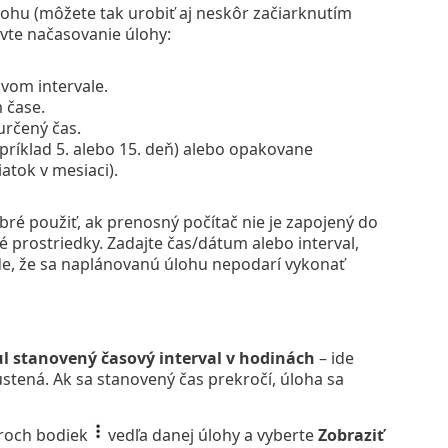
lohu (môžete tak urobiť aj neskôr začiarknutím
vte načasovanie úlohy:
om intervale.
 čase.
určený čas.
príklad 5. alebo 15. deň) alebo opakovane
atok v mesiaci).
bré použiť, ak prenosný počítač nie je zapojený do
é prostriedky. Zadajte čas/dátum alebo interval,
ade, že sa naplánovanú úlohu nepodarí vykonať
 stanovený časový interval v hodinách
– ide
stená. Ak sa stanovený čas prekročí, úloha sa
troch bodiek
vedľa danej úlohy a vyberte
Zobraziť