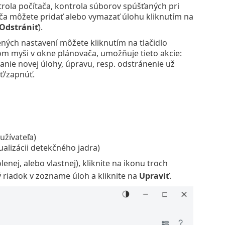
ntrola počítača, kontrola súborov spúšťaných pri
ača môžete pridať alebo vymazať úlohu kliknutím na
Odstrániť
).
ných nastavení môžete kliknutím na tlačidlo
lom myši v okne plánovača, umožňuje tieto akcie:
anie novej úlohy, úpravu, resp. odstránenie už
ť/zapnúť.
užívateľa)
alizácii detekčného jadra)
enej, alebo vlastnej), kliknite na ikonu troch
ý riadok v zozname úloh a kliknite na
Upraviť
.