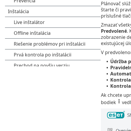
Plánovač slúž
štarte či pra
príslušné tlač
Zmazať všetky
Predvolené
.
zobrazenie de
existujúcej ú
V predvoleno
Údržba p
•
Pravidel
•
Automati
•
Kontrola
•
Kontrola
•
Ak chcete upra
bodiek
vedľ