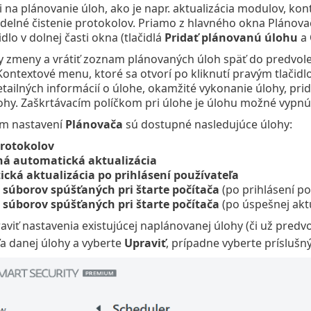
i na plánovanie úloh, ako je napr. aktualizácia modulov, ko
videlné čistenie protokolov. Priamo z hlavného okna Plánov
idlo v dolnej časti okna (tlačidlá
Pridať plánovanú úlohu
a
 zmeny a vrátiť zoznam plánovaných úloh späť do predvole
 Kontextové menu, ktoré sa otvorí po kliknutí pravým tlačid
tailných informácií o úlohe, okamžité vykonanie úlohy, prid
lohy. Zaškrtávacím políčkom pri úlohe je úlohu možné vypnú
m nastavení
Plánovača
sú dostupné nasledujúce úlohy:
rotokolov
ná automatická aktualizácia
cká aktualizácia po prihlásení používateľa
 súborov spúšťaných pri štarte počítača
(po prihlásení po
 súborov spúšťaných pri štarte počítača
(po úspešnej aktu
viť nastavenia existujúcej naplánovanej úlohy (či už predvol
a danej úlohy a vyberte
Upraviť
, prípadne vyberte príslušn