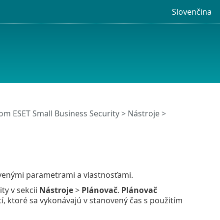
Slovenčina
m ESET Small Business Security
>
Nástroje
>
venými parametrami a vlastnosťami.
ty v sekcii
Nástroje
>
Plánovač
.
Plánovač
, ktoré sa vykonávajú v stanovený čas s použitím