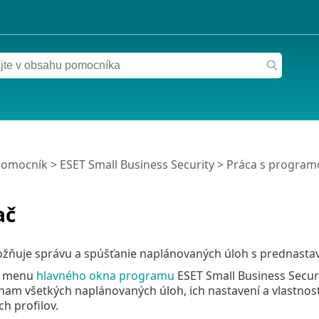
pomocník
>
ESET Small Business Security
>
Práca s programo
ač
žňuje správu a spúšťanie naplánovaných úloh s prednasta
 z menu
hlavného okna programu
ESET Small Business Securi
am všetkých naplánovaných úloh, ich nastavení a vlastností
h profilov.