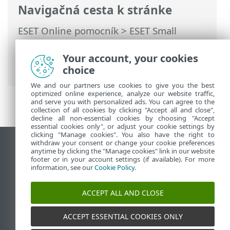
Navigačná cesta k stránke
ESET Online pomocník
>
ESET Small
Business Security
>
Práca s programom
ESET Small Business Security
>
Nástroje
>
Your account, your cookies
Správa o bezpečnosti
choice
We and our partners use cookies to give you the best
optimized online experience, analyze our website traffic,
and serve you with personalized ads. You can agree to the
collection of all cookies by clicking "Accept all and close",
decline all non-essential cookies by choosing "Accept
essential cookies only", or adjust your cookie settings by
clicking "Manage cookies". You also have the right to
withdraw your consent or change your cookie preferences
Zobraziť stránku ako na počítači
anytime by clicking the "Manage cookies" link in our website
footer or in your account settings (if available). For more
End of Life
information, see our
Cookie Policy
.
Databáza znalostí ESET
ESET Fórum
ACCEPT ALL AND CLOSE
ESET Status Portal
Technická podpora
ACCEPT ESSENTIAL COOKIES ONLY