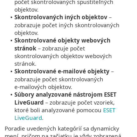
počet skontrolovaných spustiteľných
objektov.
Skontrolovaných iných objektov
–
•
zobrazuje počet iných skontrolovaných
objektov.
Skontrolované objekty webových
•
stránok
– zobrazuje počet
skontrolovaných objektov webových
stránok.
Skontrolované e‑mailové objekty
–
•
zobrazuje počet skontrolovaných
e‑mailových objektov.
Súbory analyzované nástrojom ESET
•
LiveGuard
– zobrazuje počet vzoriek,
ktoré boli analyzované pomocou
ESET
LiveGuard
.
Poradie uvedených kategórií sa dynamicky
mení, pričom na začiatku je vždy zobrazená