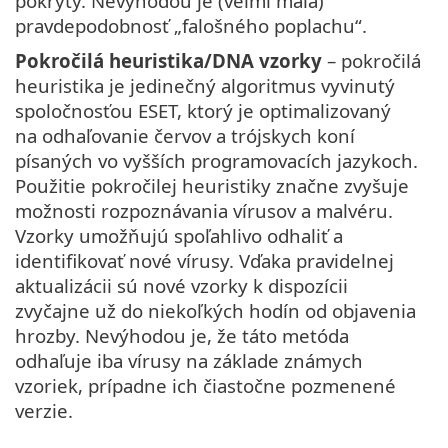
pokrytý. Nevýhodou je (veľmi malá)
pravdepodobnosť „falošného poplachu“.
Pokročilá heuristika/DNA vzorky
– pokročilá
heuristika je jedinečný algoritmus vyvinutý
spoločnosťou ESET, ktorý je optimalizovaný
na odhaľovanie červov a trójskych koní
písaných vo vyšších programovacích jazykoch.
Použitie pokročilej heuristiky značne zvyšuje
možnosti rozpoznávania vírusov a malvéru.
Vzorky umožňujú spoľahlivo odhaliť a
identifikovať nové vírusy. Vďaka pravidelnej
aktualizácii sú nové vzorky k dispozícii
zvyčajne už do niekoľkých hodín od objavenia
hrozby. Nevýhodou je, že táto metóda
odhaľuje iba vírusy na základe známych
vzoriek, prípadne ich čiastočne pozmenené
verzie.