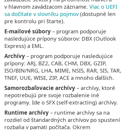
v hlavnom zavádzacom zázname.
Viac o UEFI
sa dočítate v slovníku pojmov
(dostupné len
pre kontrolu pri štarte).
E-mailové súbory
– program podporuje
nasledujúce prípony súborov: DBX (Outlook
Express) a EML.
Archívy
– program podporuje nasledujúce
prípony: ARJ, BZ2, CAB, CHM, DBX, GZIP,
ISO/BIN/NRG, LHA, MIME, NSIS, RAR, SIS, TAR,
TNEF, UUE, WISE, ZIP, ACE a mnoho ďalších.
Samorozbaľovacie archívy
– archívy, ktoré
nepotrebujú pre svoje rozbalenie iné
programy. Ide o SFX (self-extracting) archívy.
Runtime archívy
– runtime archívy sa na
rozdiel od štandardných archívov po spustení
rozbalia v pamäti počítača. Okrem