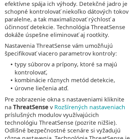
efektívne spája ich výhody. Detekčné jadro je
schopné kontrolovať niekoľko dátových tokov
paralelne, a tak maximalizovať rýchlosť a
účinnosť detekcie. Technológia ThreatSense
dokáže úspešne eliminovať aj rootkity.
Nastavenia ThreatSense vám umožňujú
špecifikovať viacero parametrov kontroly:
typy súborov a prípony, ktoré sa majú
•
kontrolovať,
kombinácie rôznych metód detekcie,
•
úrovne liečenia atď.
•
Pre zobrazenie okna s nastaveniami kliknite
na
ThreatSense
v
Rozšírených nastaveniach
príslušných modulov využívajúcich
technológiu ThreatSense (pozrite nižšie).
Odlišné bezpečnostné scenáre si vyžadujú
rôzne nastavenia. Technológia ThreatSense je