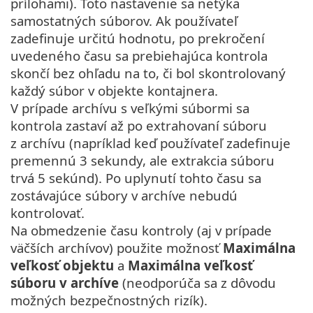
prílohami). Toto nastavenie sa netýka
samostatných súborov. Ak používateľ
zadefinuje určitú hodnotu, po prekročení
uvedeného času sa prebiehajúca kontrola
skončí bez ohľadu na to, či bol skontrolovaný
každý súbor v objekte kontajnera.
V prípade archívu s veľkými súbormi sa
kontrola zastaví až po extrahovaní súboru
z archívu (napríklad keď používateľ zadefinuje
premennú 3 sekundy, ale extrakcia súboru
trvá 5 sekúnd). Po uplynutí tohto času sa
zostávajúce súbory v archíve nebudú
kontrolovať.
Na obmedzenie času kontroly (aj v prípade
väčších archívov) použite možnosť
Maximálna
veľkosť objektu
a
Maximálna veľkosť
súboru v archíve
(neodporúča sa z dôvodu
možných bezpečnostných rizík).