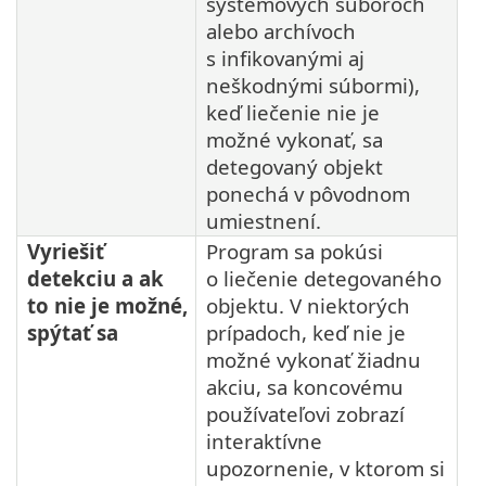
systémových súboroch
alebo archívoch
s infikovanými aj
neškodnými súbormi),
keď liečenie nie je
možné vykonať, sa
detegovaný objekt
ponechá v pôvodnom
umiestnení.
Vyriešiť
Program sa pokúsi
detekciu a ak
o liečenie detegovaného
to nie je možné,
objektu. V niektorých
spýtať sa
prípadoch, keď nie je
možné vykonať žiadnu
akciu, sa koncovému
používateľovi zobrazí
interaktívne
upozornenie, v ktorom si