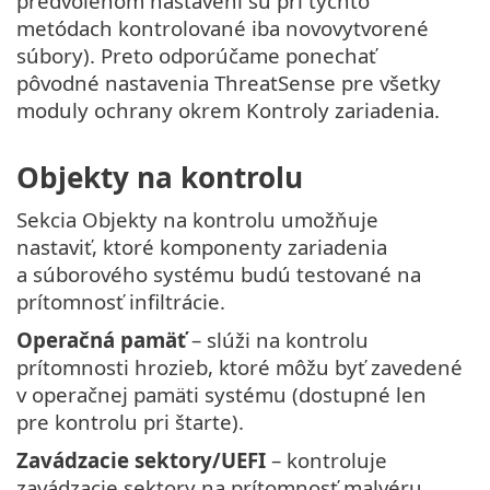
predvolenom nastavení sú pri týchto
metódach kontrolované iba novovytvorené
súbory). Preto odporúčame ponechať
pôvodné nastavenia ThreatSense pre všetky
moduly ochrany okrem Kontroly zariadenia.
Objekty na kontrolu
Sekcia Objekty na kontrolu umožňuje
nastaviť, ktoré komponenty zariadenia
a súborového systému budú testované na
prítomnosť infiltrácie.
Operačná pamäť
– slúži na kontrolu
prítomnosti hrozieb, ktoré môžu byť zavedené
v operačnej pamäti systému (dostupné len
pre kontrolu pri štarte).
Zavádzacie sektory/UEFI
– kontroluje
zavádzacie sektory na prítomnosť malvéru