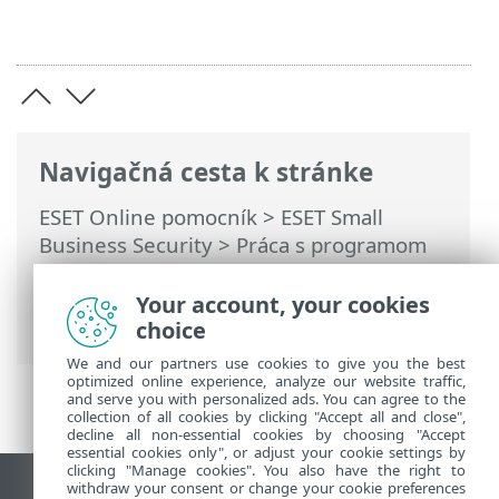
Navigačná cesta k stránke
ESET Online pomocník
>
ESET Small
Business Security
>
Práca s programom
ESET Small Business Security
>
Rozšírené
nastavenia
>
Ochrana
>
Ochrana
Your account, your cookies
e‑mailových klientov
> ThreatSense
choice
We and our partners use cookies to give you the best
optimized online experience, analyze our website traffic,
and serve you with personalized ads. You can agree to the
collection of all cookies by clicking "Accept all and close",
decline all non-essential cookies by choosing "Accept
essential cookies only", or adjust your cookie settings by
clicking "Manage cookies". You also have the right to
withdraw your consent or change your cookie preferences