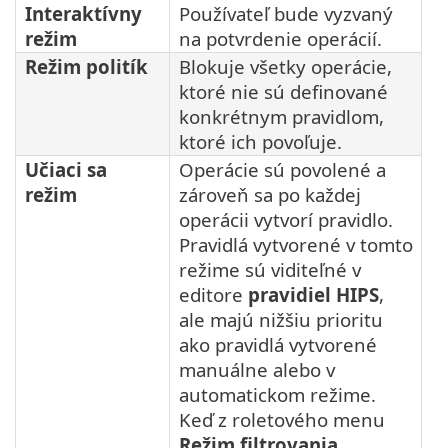
Interaktívny
Používateľ bude vyzvaný
režim
na potvrdenie operácií.
Režim politík
Blokuje všetky operácie,
ktoré nie sú definované
konkrétnym pravidlom,
ktoré ich povoľuje.
Učiaci sa
Operácie sú povolené a
režim
zároveň sa po každej
operácii vytvorí pravidlo.
Pravidlá vytvorené v tomto
režime sú viditeľné v
editore
pravidiel HIPS
,
ale majú nižšiu prioritu
ako pravidlá vytvorené
manuálne alebo v
automatickom režime.
Keď z roletového menu
Režim filtrovania