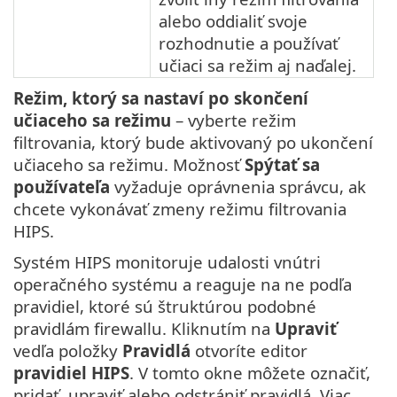
alebo oddialiť svoje
rozhodnutie a používať
učiaci sa režim aj naďalej.
Režim, ktorý sa nastaví po skončení
učiaceho sa režimu
– vyberte režim
filtrovania, ktorý bude aktivovaný po ukončení
učiaceho sa režimu. Možnosť
Spýtať sa
používateľa
vyžaduje oprávnenia správcu, ak
chcete vykonávať zmeny režimu filtrovania
HIPS.
Systém HIPS monitoruje udalosti vnútri
operačného systému a reaguje na ne podľa
pravidiel, ktoré sú štruktúrou podobné
pravidlám firewallu. Kliknutím na
Upraviť
vedľa položky
Pravidlá
otvoríte editor
pravidiel HIPS
. V tomto okne môžete označiť,
pridať, upraviť alebo odstrániť pravidlá. Viac