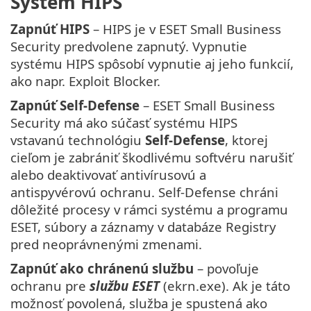
Systém HIPS
Zapnúť HIPS
– HIPS je v ESET Small Business
Security predvolene zapnutý. Vypnutie
systému HIPS spôsobí vypnutie aj jeho funkcií,
ako napr. Exploit Blocker.
Zapnúť Self-Defense
– ESET Small Business
Security má ako súčasť systému HIPS
vstavanú technológiu
Self-Defense
, ktorej
cieľom je zabrániť škodlivému softvéru narušiť
alebo deaktivovať antivírusovú a
antispyvérovú ochranu. Self-Defense chráni
dôležité procesy v rámci systému a programu
ESET, súbory a záznamy v databáze Registry
pred neoprávnenými zmenami.
Zapnúť ako chránenú službu
– povoľuje
ochranu pre
službu ESET
(ekrn.exe). Ak je táto
možnosť povolená, služba je spustená ako