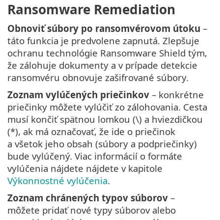
Ransomware Remediation
Obnoviť súbory po ransomvérovom útoku
–
táto funkcia je predvolene zapnutá. Zlepšuje
ochranu technológie Ransomware Shield tým,
že zálohuje dokumenty a v prípade detekcie
ransomvéru obnovuje zašifrované súbory.
Zoznam vylúčených priečinkov
– konkrétne
priečinky môžete vylúčiť zo zálohovania. Cesta
musí končiť spätnou lomkou (\) a hviezdičkou
(*), ak má označovať, že ide o priečinok
a všetok jeho obsah (súbory a podpriečinky)
bude vylúčený. Viac informácií o formáte
vylúčenia nájdete nájdete v kapitole
Výkonnostné vylúčenia
.
Zoznam chránených typov súborov
–
môžete pridať nové typy súborov alebo