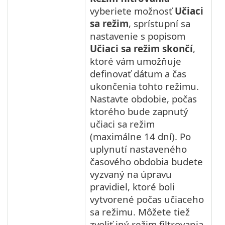
vyberiete možnosť
Učiaci
sa režim
, sprístupní sa
nastavenie s popisom
Učiaci sa režim skončí
,
ktoré vám umožňuje
definovať dátum a čas
ukončenia tohto režimu.
Nastavte obdobie, počas
ktorého bude zapnutý
učiaci sa režim
(maximálne 14 dní). Po
uplynutí nastaveného
časového obdobia budete
vyzvaný na úpravu
pravidiel, ktoré boli
vytvorené počas učiaceho
sa režimu. Môžete tiež
zvoliť iný režim filtrovania