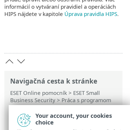
informácií o vytváraní pravidiel a operáciách
HIPS nájdete v kapitole
Úprava pravidla HIPS
.
Navigačná cesta k stránke
ESET Online pomocník
>
ESET Small
Business Security
>
Práca s programom
ESET Small Business Security
>
Rozšírené
nastavenia
>
Kontroly
> Systém HIPS –
Your account, your cookies
Host Intrusion Prevention System
choice