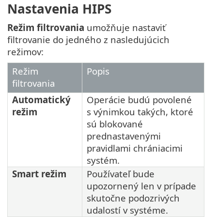
Nastavenia HIPS
Režim filtrovania
umožňuje nastaviť
filtrovanie do jedného z nasledujúcich
režimov:
Režim
Popis
filtrovania
Automatický
Operácie budú povolené
režim
s výnimkou takých, ktoré
sú blokované
prednastavenými
pravidlami chrániacimi
systém.
Smart režim
Používateľ bude
upozornený len v prípade
skutočne podozrivých
udalostí v systéme.