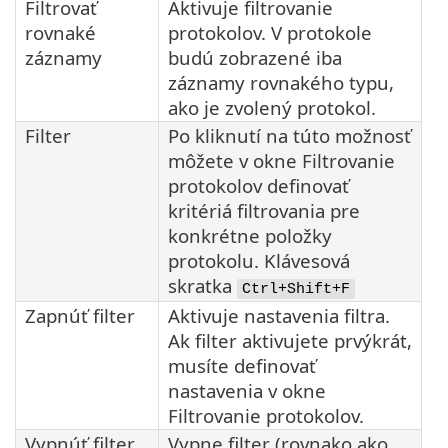
Filtrovať
Aktivuje filtrovanie
rovnaké
protokolov. V protokole
záznamy
budú zobrazené iba
záznamy rovnakého typu,
ako je zvolený protokol.
Filter
Po kliknutí na túto možnosť
môžete v okne Filtrovanie
protokolov definovať
kritériá filtrovania pre
konkrétne položky
protokolu. Klávesová
skratka
Ctrl+Shift+F
Zapnúť filter
Aktivuje nastavenia filtra.
Ak filter aktivujete prvýkrát,
musíte definovať
nastavenia v okne
Filtrovanie protokolov.
Vypnúť filter
Vypne filter (rovnako ako