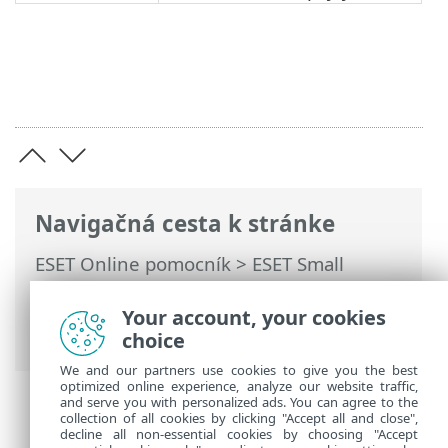
Navigačná cesta k stránke
ESET Online pomocník
>
ESET Small
Business Security
>
Práca s programom
ESET Small Business Security
>
Kontrola
Your account, your cookies
zariadení
> Protokol kontroly zariadenia
choice
We and our partners use cookies to give you the best
optimized online experience, analyze our website traffic,
and serve you with personalized ads. You can agree to the
collection of all cookies by clicking "Accept all and close",
decline all non-essential cookies by choosing "Accept