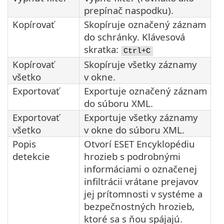
prepínač naspodku).
Kopírovať
Skopíruje označený záznam
do schránky. Klávesová
skratka:
Ctrl+C
Kopírovať
Skopíruje všetky záznamy
všetko
v okne.
Exportovať
Exportuje označený záznam
do súboru XML.
Exportovať
Exportuje všetky záznamy
všetko
v okne do súboru XML.
Popis
Otvorí ESET Encyklopédiu
detekcie
hrozieb s podrobnými
informáciami o označenej
infiltrácii vrátane prejavov
jej prítomnosti v systéme a
bezpečnostných hrozieb,
ktoré sa s ňou spájajú.