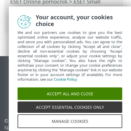
ESET Online pomocník
>
ESET Small
Business Security
>
Práca s programom
ESET Small Business Security
>
Kontrola
Your account, your cookies
zariadení
> Priebeh kontroly
choice
We and our partners use cookies to give you the best
optimized online experience, analyze our website traffic,
and serve you with personalized ads. You can agree to the
collection of all cookies by clicking "Accept all and close",
decline all non-essential cookies by choosing "Accept
essential cookies only", or adjust your cookie settings by
clicking "Manage cookies". You also have the right to
withdraw your consent or change your cookie preferences
Zobraziť stránku ako na počítači
anytime by clicking the "Manage cookies" link in our website
footer or in your account settings (if available). For more
End of Life
information, see our
Cookie Policy
.
Databáza znalostí ESET
ESET Fórum
ACCEPT ALL AND CLOSE
ESET Status Portal
Technická podpora
ACCEPT ESSENTIAL COOKIES ONLY
© 1992 - 2026 ESET,
Spravovať súbory cookie
MANAGE COOKIES
spol. s r. o. Všetky práva
Zásady používania súborov