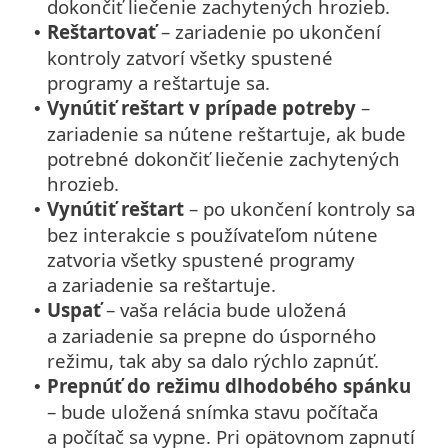
dokončiť liečenie zachytených hrozieb.
Reštartovať
– zariadenie po ukončení
•
kontroly zatvorí všetky spustené
programy a reštartuje sa.
Vynútiť reštart v prípade potreby
–
•
zariadenie sa nútene reštartuje, ak bude
potrebné dokončiť liečenie zachytených
hrozieb.
Vynútiť reštart
– po ukončení kontroly sa
•
bez interakcie s používateľom nútene
zatvoria všetky spustené programy
a zariadenie sa reštartuje.
Uspať
– vaša relácia bude uložená
•
a zariadenie sa prepne do úsporného
režimu, tak aby sa dalo rýchlo zapnúť.
Prepnúť do režimu dlhodobého spánku
•
– bude uložená snímka stavu počítača
a počítač sa vypne. Pri opätovnom zapnutí