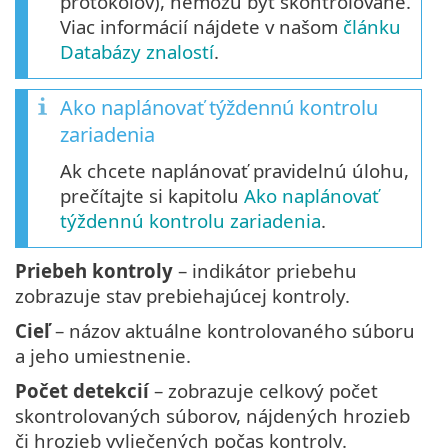
protokolov), nemôžu byť skontrolované.
Viac informácií nájdete v našom
článku
Databázy znalostí
.
Ako naplánovať týždennú kontrolu
zariadenia
Ak chcete naplánovať pravidelnú úlohu,
prečítajte si kapitolu
Ako naplánovať
týždennú kontrolu zariadenia
.
Priebeh kontroly
– indikátor priebehu
zobrazuje stav prebiehajúcej kontroly.
Cieľ
– názov aktuálne kontrolovaného súboru
a jeho umiestnenie.
Počet detekcií
– zobrazuje celkový počet
skontrolovaných súborov, nájdených hrozieb
či hrozieb vyliečených počas kontroly.