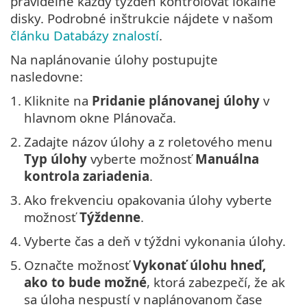
pravidelne každý týždeň kontrolovať lokálne
disky. Podrobné inštrukcie nájdete v našom
článku Databázy znalostí
.
Na naplánovanie úlohy postupujte
nasledovne:
1.
Kliknite na
Pridanie plánovanej úlohy
v
hlavnom okne Plánovača.
2.
Zadajte názov úlohy a z roletového menu
Typ úlohy
vyberte možnosť
Manuálna
kontrola zariadenia
.
3.
Ako frekvenciu opakovania úlohy vyberte
možnosť
Týždenne
.
4.
Vyberte čas a deň v týždni vykonania úlohy.
5.
Označte možnosť
Vykonať úlohu hneď,
ako to bude možné
, ktorá zabezpečí, že ak
sa úloha nespustí v naplánovanom čase