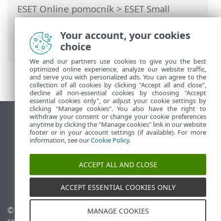
ESET Online pomocník
>
ESET Small
Business Security
>
Najčastejšie otázky
>
Ako naplánovať týždennú kontrolu
Your account, your cookies
zariadenia
choice
We and our partners use cookies to give you the best
optimized online experience, analyze our website traffic,
and serve you with personalized ads. You can agree to the
collection of all cookies by clicking "Accept all and close",
decline all non-essential cookies by choosing "Accept
essential cookies only", or adjust your cookie settings by
clicking "Manage cookies". You also have the right to
withdraw your consent or change your cookie preferences
Zobraziť stránku ako na počítači
anytime by clicking the "Manage cookies" link in our website
footer or in your account settings (if available). For more
End of Life
information, see our
Cookie Policy
.
Databáza znalostí ESET
ESET Fórum
ACCEPT ALL AND CLOSE
ESET Status Portal
Technická podpora
ACCEPT ESSENTIAL COOKIES ONLY
© 1992 - 2026 ESET,
Spravovať súbory cookie
MANAGE COOKIES