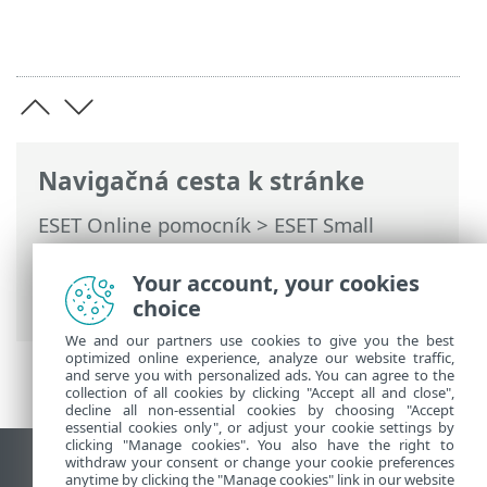
Navigačná cesta k stránke
ESET Online pomocník
>
ESET Small
Business Security
>
Práca s programom
ESET Small Business Security
>
Rozšírené
Your account, your cookies
nastavenia
>
Kontroly
> Vylúčenia
choice
We and our partners use cookies to give you the best
optimized online experience, analyze our website traffic,
and serve you with personalized ads. You can agree to the
collection of all cookies by clicking "Accept all and close",
decline all non-essential cookies by choosing "Accept
essential cookies only", or adjust your cookie settings by
clicking "Manage cookies". You also have the right to
withdraw your consent or change your cookie preferences
Zobraziť stránku ako na počítači
anytime by clicking the "Manage cookies" link in our website