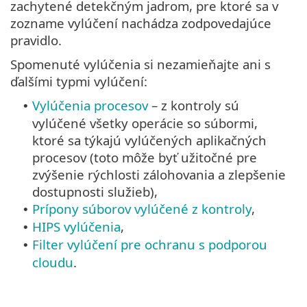
zachytené detekčným jadrom, pre ktoré sa v
zozname vylúčení nachádza zodpovedajúce
pravidlo.
Spomenuté vylúčenia si nezamieňajte ani s
ďalšími typmi vylúčení:
Vylúčenia procesov
– z kontroly sú
•
vylúčené všetky operácie so súbormi,
ktoré sa týkajú vylúčených aplikačných
procesov (toto môže byť užitočné pre
zvýšenie rýchlosti zálohovania a zlepšenie
dostupnosti služieb),
Prípony súborov vylúčené z kontroly
,
•
HIPS vylúčenia
,
•
Filter vylúčení pre ochranu s podporou
•
cloudu
.