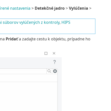
írené nastavenia
>
Detekčné jadro
>
Vylúčenia
>
 súborov vylúčených z kontroly
,
HIPS
e na
Pridať
a zadajte cestu k objektu, prípadne ho