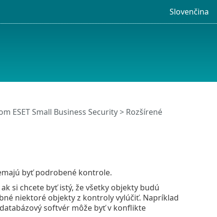
Slovenčina
m ESET Small Business Security
>
Rozšírené
emajú byť podrobené kontrole.
k si chcete byť istý, že všetky objekty budú
né niektoré objekty z kontroly vylúčiť. Napríklad
databázový softvér môže byť v konflikte