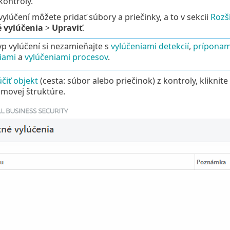
ontroly.
lúčení môžete pridať súbory a priečinky, a to v sekcii
Rozš
 vylúčenia
>
Upraviť
.
yp vylúčení si nezamieňajte s
vylúčeniami detekcií
,
príponami
iami
a
vylúčeniami procesov
.
účiť objekt
(cesta: súbor alebo priečinok) z kontroly, kliknit
omovej štruktúre.