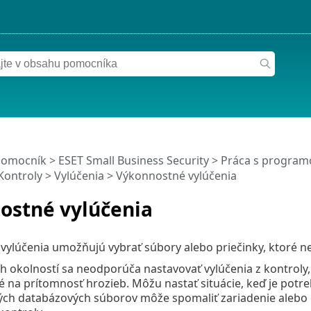
pomocník
>
ESET Small Business Security
>
Práca s programo
Kontroly
>
Vylúčenia
> Výkonnostné vylúčenia
ostné vylúčenia
vylúčenia umožňujú vybrať súbory alebo priečinky, ktoré n
 okolností sa neodporúča nastavovať vylúčenia z kontroly, a
 na prítomnosť hrozieb. Môžu nastať situácie, keď je potreb
ých databázových súborov môže spomaliť zariadenie alebo 