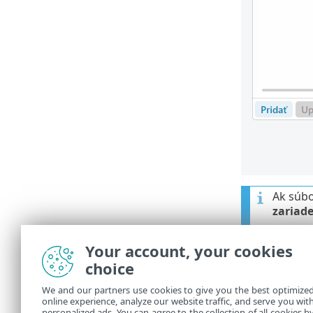
Ak súbo
zariad
Your account, your cookies
Ovládaci
choice
Pridať
– 
•
We and our partners use cookies to give you the best optimize
online experience, analyze our website traffic, and serve you wit
Upraviť
•
personalized ads. You can agree to the collection of all cookies b