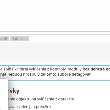
r spĺňa kritériá vylúčenia z kontroly, moduly
Rezidentná o
enia
nebudú hrozbu v takomto súbore detegovať.
e prvky
pridanie objektu na vylúčenie z detekcie.
d
h
– úprava zvolených položiek.
y