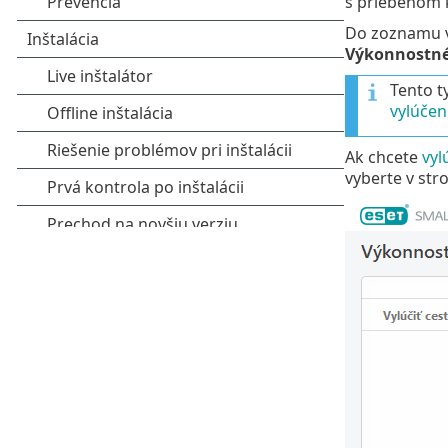
s priebehom k
Do zoznamu vy
Výkonnostné
Tento t
vylúčen
Ak chcete
vyl
vyberte v str