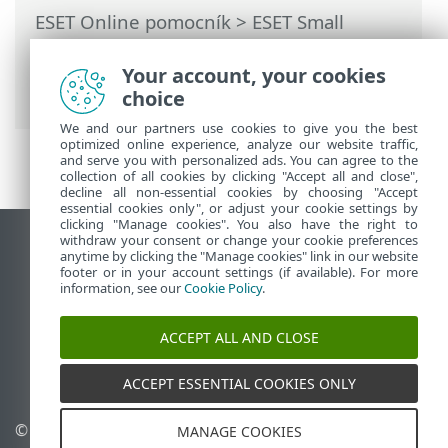
ESET Online pomocník
>
ESET Small
Business Security
>
Práca s programom
ESET Small Business Security
>
Rozšírené
Your account, your cookies
nastavenia
>
Ochrana
> Správa zariadení
choice
We and our partners use cookies to give you the best
optimized online experience, analyze our website traffic,
and serve you with personalized ads. You can agree to the
collection of all cookies by clicking "Accept all and close",
decline all non-essential cookies by choosing "Accept
essential cookies only", or adjust your cookie settings by
clicking "Manage cookies". You also have the right to
withdraw your consent or change your cookie preferences
Zobraziť stránku ako na počítači
anytime by clicking the "Manage cookies" link in our website
footer or in your account settings (if available). For more
End of Life
information, see our
Cookie Policy
.
Databáza znalostí ESET
ESET Fórum
ACCEPT ALL AND CLOSE
ESET Status Portal
Technická podpora
ACCEPT ESSENTIAL COOKIES ONLY
© 1992 - 2026 ESET,
Spravovať súbory cookie
MANAGE COOKIES