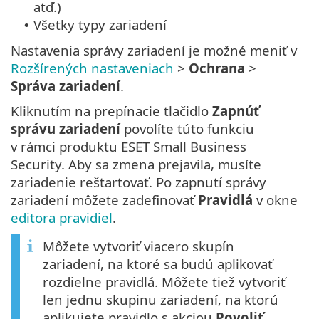
atď.)
Všetky typy zariadení
•
Nastavenia správy zariadení je možné meniť v
Rozšírených nastaveniach
>
Ochrana
>
Správa zariadení
.
Kliknutím na prepínacie tlačidlo
Zapnúť
správu zariadení
povolíte túto funkciu
v rámci produktu ESET Small Business
Security. Aby sa zmena prejavila, musíte
zariadenie reštartovať. Po zapnutí správy
zariadení môžete zadefinovať
Pravidlá
v okne
editora pravidiel
.
Môžete vytvoriť viacero skupín
zariadení, na ktoré sa budú aplikovať
rozdielne pravidlá. Môžete tiež vytvoriť
len jednu skupinu zariadení, na ktorú
aplikujete pravidlo s akciou
Povoliť