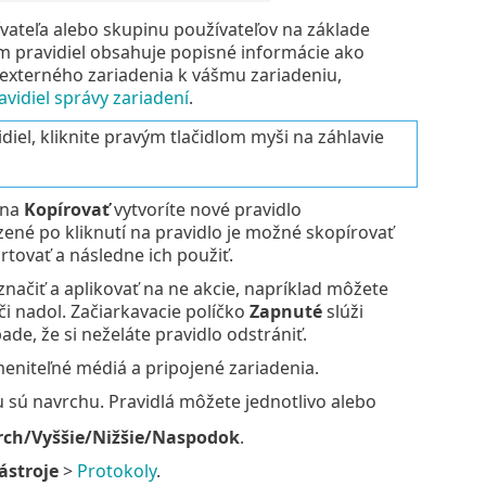
vateľa alebo skupinu používateľov na základe
am pravidiel obsahuje popisné informácie ako
í externého zariadenia k vášmu zariadeniu,
avidiel správy zariadení
.
diel, kliknite pravým tlačidlom myši na záhlavie
 na
Kopírovať
vytvoríte nové pravidlo
ené po kliknutí na pravidlo je možné skopírovať
rtovať a následne ich použiť.
načiť a aplikovať na ne akcie, napríklad môžete
i nadol. Začiarkavacie políčko
Zapnuté
slúži
ade, že si neželáte pravidlo odstrániť.
eniteľné médiá a pripojené zariadenia.
u sú navrchu. Pravidlá môžete jednotlivo alebo
ch/Vyššie/Nižšie/Naspodok
.
ástroje
>
Protokoly
.