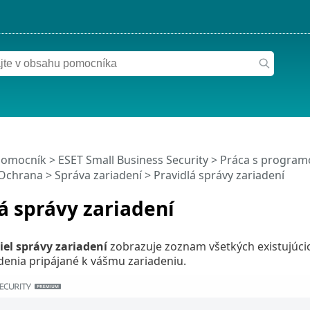
pomocník
>
ESET Small Business Security
>
Práca s programo
Ochrana
>
Správa zariadení
> Pravidlá správy zariadení
á správy zariadení
iel správy zariadení
zobrazuje zoznam všetkých existujúcic
denia pripájané k vášmu zariadeniu.