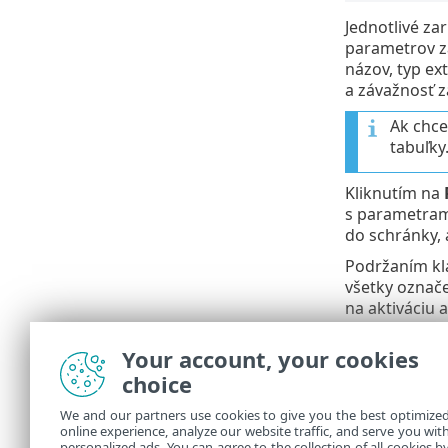
Jednotlivé za
parametrov za
názov, typ ex
a závažnosť z
Ak chce
tabuľky
Kliknutím na
s parametrami
do schránky, 
Podržaním k
všetky označe
na aktiváciu a
Kliknutím na
Your account, your cookies
Pravidlá sú z
choice
v skupinách p
We and our partners use cookies to give you the best optimize
online experience, analyze our website traffic, and serve you wit
Záznamy v pr
personalized ads. You can agree to the collection of all cookies b