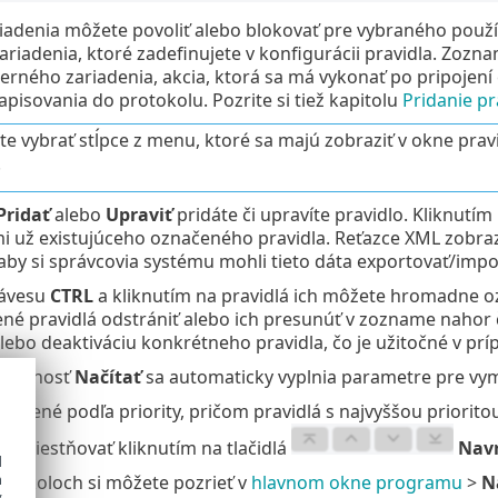
riadenia môžete povoliť alebo blokovať pre vybraného použí
riadenia, ktoré zadefinujete v konfigurácii pravidla. Zozn
terného zariadenia, akcia, ktorá sa má vykonať po pripojen
apisovania do protokolu. Pozrite si tiež kapitolu
Pridanie pr
te vybrať stĺpce z menu, ktoré sa majú zobraziť v okne pravi
.
Pridať
alebo
Upraviť
pridáte či upravíte pravidlo. Kliknutím
 už existujúceho označeného pravidla. Reťazce XML zobraz
aby si správcovia systému mohli tieto dáta exportovať/impo
lávesu
CTRL
a kliknutím na pravidlá ich môžete hromadne oz
né pravidlá odstrániť alebo ich presunúť v zozname nahor č
lebo deaktiváciu konkrétneho pravidla, čo je užitočné v príp
 možnosť
Načítať
sa automaticky vyplnia parametre pre vym
oradené podľa priority, pričom pravidlá s najvyššou priorito
remiestňovať kliknutím na tlačidlá
Navr
d
h
otokoloch si môžete pozrieť v
hlavnom okne programu
>
N
y