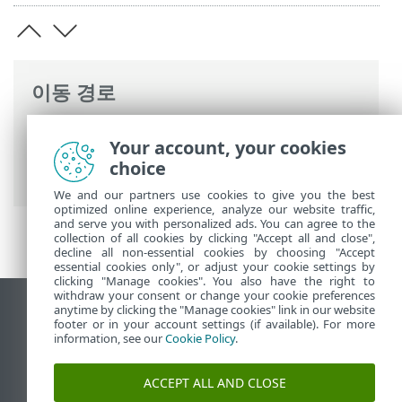
이동 경로
ESET 온라인 도움말
>
ESET Small Business
Your account, your cookies
Security
>
ESET Small Business Security
choice
운용
>
설정
> 장치 보호
We and our partners use cookies to give you the best
optimized online experience, analyze our website traffic,
and serve you with personalized ads. You can agree to the
collection of all cookies by clicking "Accept all and close",
decline all non-essential cookies by choosing "Accept
essential cookies only", or adjust your cookie settings by
clicking "Manage cookies". You also have the right to
withdraw your consent or change your cookie preferences
anytime by clicking the "Manage cookies" link in our website
데스크톱 사이트 보기
footer or in your account settings (if available). For more
End of Life
information, see our
Cookie Policy
.
ESET 지식 베이스
ACCEPT ALL AND CLOSE
ESET 포럼