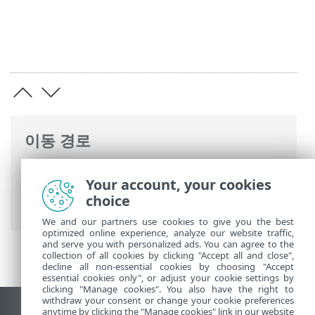
이동 경로
ESET 온라인 도움말
>
ESET Small Business
Your account, your cookies
Security
>
ESET Small Business Security
choice
운용
>
고급 설정
>
보호
> 장치 제어
We and our partners use cookies to give you the best
optimized online experience, analyze our website traffic,
and serve you with personalized ads. You can agree to the
collection of all cookies by clicking "Accept all and close",
decline all non-essential cookies by choosing "Accept
essential cookies only", or adjust your cookie settings by
clicking "Manage cookies". You also have the right to
withdraw your consent or change your cookie preferences
anytime by clicking the "Manage cookies" link in our website