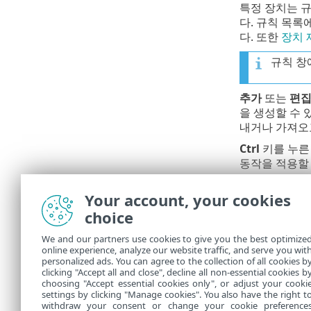
특정 장치는 
다. 규칙 목록
다. 또한
장치 
규칙 창
추가
또는
편
을 생성할 수
내거나 가져오
Ctrl
키를 누른
동작을 적용할
이동식 미디어
Your account, your cookies
규칙은 우선 순
choice
위로/아래로/
We and our partners use cookies to give you the best optimize
로그 항목은
기
online experience, analyze our website traffic, and serve you wit
personalized ads. You can agree to the collection of all cookies b
장치 제어 로
clicking "Accept all and close", decline all non-essential cookies b
choosing "Accept essential cookies only", or adjust your cooki
settings by clicking "Manage cookies". You also have the right t
withdraw your consent or change your cookie preference