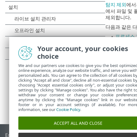
탐지 제외
에서
에서 파일 및 
제외합니다.
다음과 같은 
프로세스
•
향상시키는
Your account, your cookies
제외된 파
•
choice
HIPS 제
•
클라우드 
•
We and our partners use cookies to give you the best optimize
online experience, analyze our website traffic, and serve you wit
personalized ads. You can agree to the collection of all cookies b
clicking "Accept all and close", decline all non-essential cookies b
choosing "Accept essential cookies only", or adjust your cooki
settings by clicking "Manage cookies". You also have the right t
withdraw your consent or change your cookie preference
anytime by clicking the "Manage cookies" link in our websit
footer or in your account settings (if available). For mor
information, see our
Cookie Policy
.
ACCEPT ALL AND CLOSE
End of Life
ESET 지식 베이스
ESET 포럼
ESET Status Portal
국