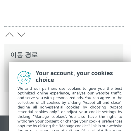
이동 경로
ESET 온라인 도움말
>
ESET Small Business
Your account, your cookies
Security
>
ESET Small Business Security
choice
운용
>
고급 설정
>
검사
>
제외
> 성능 제외
We and our partners use cookies to give you the best
optimized online experience, analyze our website traffic,
and serve you with personalized ads. You can agree to the
collection of all cookies by clicking "Accept all and close",
decline all non-essential cookies by choosing "Accept
essential cookies only", or adjust your cookie settings by
clicking "Manage cookies". You also have the right to
withdraw your consent or change your cookie preferences
anytime by clicking the "Manage cookies" link in our website
데스크톱 사이트 보기
footer or in your account settings (if available). For more