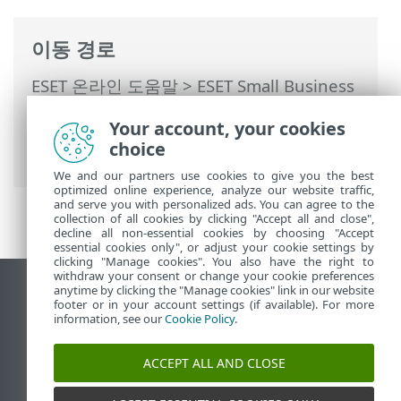
이동 경로
ESET 온라인 도움말
>
ESET Small Business
Security
>
ESET Small Business Security
Your account, your cookies
운용
>
고급 설정
>
검사
>
클라우드 기반 보
choice
호
> ESET LiveGuard
We and our partners use cookies to give you the best
optimized online experience, analyze our website traffic,
and serve you with personalized ads. You can agree to the
collection of all cookies by clicking "Accept all and close",
decline all non-essential cookies by choosing "Accept
essential cookies only", or adjust your cookie settings by
clicking "Manage cookies". You also have the right to
withdraw your consent or change your cookie preferences
anytime by clicking the "Manage cookies" link in our website
데스크톱 사이트 보기
footer or in your account settings (if available). For more
End of Life
information, see our
Cookie Policy
.
ESET 지식 베이스
ACCEPT ALL AND CLOSE
ESET 포럼
ESET Status Portal