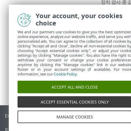
장치 검사 중 
묻는 경고 창이
Your account, your cookies
choice
압축파일의
We and our partners use cookies to give you the best optimize
기본 치료 모
online experience, analyze our website traffic, and serve you wit
되지 않은 무
personalized ads. You can agree to the collection of all cookies b
어 있는 경우
clicking "Accept all and close", decline all non-essential cookies b
choosing "Accept essential cookies only", or adjust your cooki
settings by clicking "Manage cookies". You also have the right t
withdraw your consent or change your cookie preference
anytime by clicking the "Manage cookies" link in our websit
footer or in your account settings (if available). For mor
information, see our
Cookie Policy
.
ACCEPT ALL AND CLOSE
ACCEPT ESSENTIAL COOKIES ONLY
End of Life
ESET 지식 베이스
ESET 포럼
ESET Status Portal
국
MANAGE COOKIES
© 1992 - 2026 ESET, spol. s r.o. - All rights reserved.