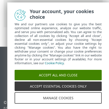
ESET 온라인 도움말
>
ESET Small Business
Your account, your cookies
Security
>
ESET Small Business Security
choice
운용
>
설정
> 네트워크 보호
We and our partners use cookies to give you the best
optimized online experience, analyze our website traffic,
and serve you with personalized ads. You can agree to the
collection of all cookies by clicking "Accept all and close",
decline all non-essential cookies by choosing "Accept
essential cookies only", or adjust your cookie settings by
clicking "Manage cookies". You also have the right to
withdraw your consent or change your cookie preferences
anytime by clicking the "Manage cookies" link in our website
데스크톱 사이트 보기
footer or in your account settings (if available). For more
End of Life
information, see our
Cookie Policy
.
ESET 지식 베이스
ACCEPT ALL AND CLOSE
ESET 포럼
ESET Status Portal
ACCEPT ESSENTIAL COOKIES ONLY
국가별 지원
MANAGE COOKIES
© 1992 - 2026 ESET, spol. s
쿠키 관리
r.o. - All rights reserved.
쿠키 정책