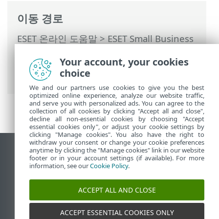
이동 경로
ESET 온라인 도움말
>
ESET Small Business
Security
>
ESET Small Business Security
Your account, your cookies
운용
>
설정
>
네트워크 보호
> 네트워크 보
choice
호 로그
We and our partners use cookies to give you the best
optimized online experience, analyze our website traffic,
and serve you with personalized ads. You can agree to the
collection of all cookies by clicking "Accept all and close",
decline all non-essential cookies by choosing "Accept
essential cookies only", or adjust your cookie settings by
clicking "Manage cookies". You also have the right to
withdraw your consent or change your cookie preferences
anytime by clicking the "Manage cookies" link in our website
데스크톱 사이트 보기
footer or in your account settings (if available). For more
End of Life
information, see our
Cookie Policy
.
ESET 지식 베이스
ACCEPT ALL AND CLOSE
ESET 포럼
ESET Status Portal
ACCEPT ESSENTIAL COOKIES ONLY
국가별 지원