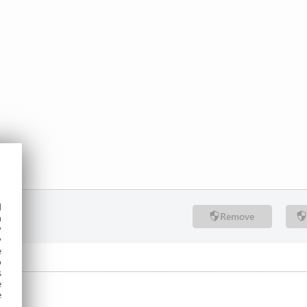
d
h
y
y
e
o
s
e
e