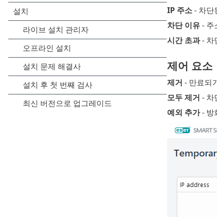
IP 주소
- 차단
차단 이유
- 주
시간 초과
- 
제어 요소
제거
- 만료되
모두 제거
- 
예외 추가
- 