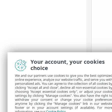
Your account, your cookies
choice
We and our partners use cookies to give you the best optimize
online experience, analyze our website traffic, and serve you wit
personalized ads. You can agree to the collection of all cookies b
clicking "Accept all and close", decline all non-essential cookies b
choosing "Accept essential cookies only", or adjust your cooki
settings by clicking "Manage cookies". You also have the right t
withdraw your consent or change your cookie preference
anytime by clicking the "Manage cookies" link in our websit
footer or in your account settings (if available). For mor
information, see our
Cookie Policy
.