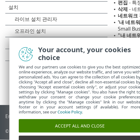
편집
- 
•
삭제
- 네
•
네트워크 
•
'내 네트
•
Small B
"내 네트
•
Your account, your cookies
choice
We and our partners use cookies to give you the best optimize
online experience, analyze our website traffic, and serve you wit
personalized ads. You can agree to the collection of all cookies b
clicking "Accept all and close", decline all non-essential cookies b
choosing "Accept essential cookies only", or adjust your cooki
settings by clicking "Manage cookies". You also have the right t
withdraw your consent or change your cookie preference
anytime by clicking the "Manage cookies" link in our websit
footer or in your account settings (if available). For mor
information, see our
Cookie Policy
.
End of Life
ESET 지식 베이스
ESET 포럼
ESET Status Portal
국
ACCEPT ALL AND CLOSE
© 1992 - 2026 ESET, spol. s r.o. - All rights reserved.