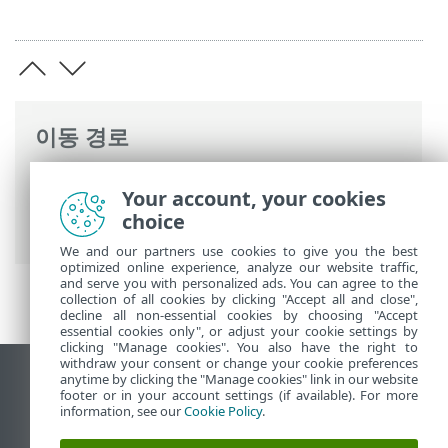
이동 경로
ESET 온라인 도움말
>
ESET Small Business
Your account, your cookies
Security
>
ESET Small Business Security
choice
운용
>
도구
> 네트워크 검사
We and our partners use cookies to give you the best
optimized online experience, analyze our website traffic,
and serve you with personalized ads. You can agree to the
collection of all cookies by clicking "Accept all and close",
decline all non-essential cookies by choosing "Accept
essential cookies only", or adjust your cookie settings by
clicking "Manage cookies". You also have the right to
withdraw your consent or change your cookie preferences
anytime by clicking the "Manage cookies" link in our website
데스크톱 사이트 보기
footer or in your account settings (if available). For more
End of Life
information, see our
Cookie Policy
.
ESET 지식 베이스