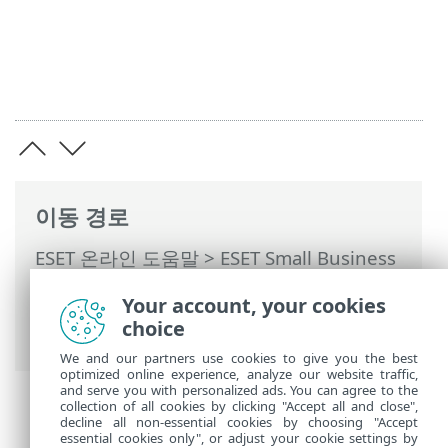
이동 경로
ESET 온라인 도움말
>
ESET Small Business
Security
>
ESET Small Business Security
Your account, your cookies
운용
>
고급 설정
>
보호
>
네트워크 접근 보
choice
호
> 방화벽
We and our partners use cookies to give you the best
optimized online experience, analyze our website traffic,
and serve you with personalized ads. You can agree to the
collection of all cookies by clicking "Accept all and close",
decline all non-essential cookies by choosing "Accept
essential cookies only", or adjust your cookie settings by