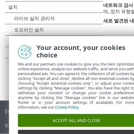
네트워크 검사
며, 장치 유형
새로 발견된 
Your account, your cookies
choice
We and our partners use cookies to give you the best optimize
online experience, analyze our website traffic, and serve you wit
personalized ads. You can agree to the collection of all cookies b
clicking "Accept all and close", decline all non-essential cookies b
choosing "Accept essential cookies only", or adjust your cooki
settings by clicking "Manage cookies". You also have the right t
withdraw your consent or change your cookie preference
anytime by clicking the "Manage cookies" link in our websit
footer or in your account settings (if available). For mor
information, see our
Cookie Policy
.
End of Life
ESET 지식 베이스
ESET 포럼
ESET Status Portal
국
ACCEPT ALL AND CLOSE
© 1992 - 2026 ESET, spol. s r.o. - All rights reserved.