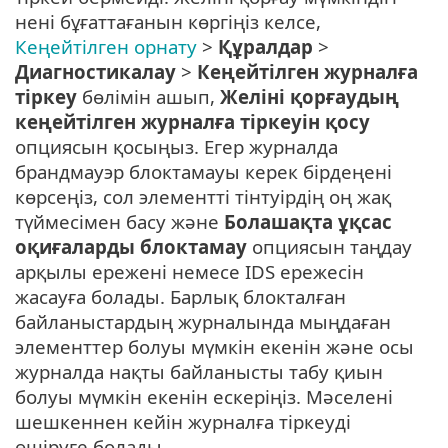
нені бұғаттағанын көргіңіз келсе,
Кеңейтілген орнату
>
Құралдар
>
Диагностикалау
>
Кеңейтілген журналға
тіркеу
бөлімін ашып,
Желіні қорғаудың
кеңейтілген журналға тіркеуін қосу
опциясын қосыңыз. Егер журналда
брандмауэр блоктамауы керек бірдеңені
көрсеңіз, сол элементті тінтуірдің оң жақ
түймесімен басу және
Болашақта ұқсас
оқиғаларды блоктамау
опциясын таңдау
арқылы ережені немесе IDS ережесін
жасауға болады. Барлық блокталған
байланыстардың журналында мыңдаған
элементтер болуы мүмкін екенін және осы
журналда нақты байланысты табу қиын
болуы мүмкін екенін ескеріңіз. Мәселені
шешкеннен кейін журналға тіркеуді
өшіруге болады.