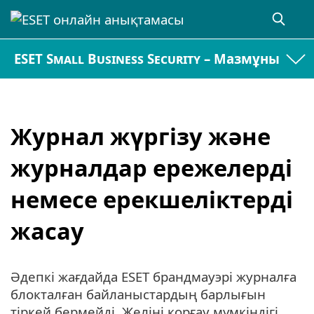
ESET Small Business Security – Мазмұны
Журнал жүргізу және
журналдар ережелерді
немесе ерекшеліктерді
жасау
Әдепкі жағдайда ESET брандмауэрі журналға
блокталған байланыстардың барлығын
тіркей бермейді. Желіні қорғау мүмкіндігі