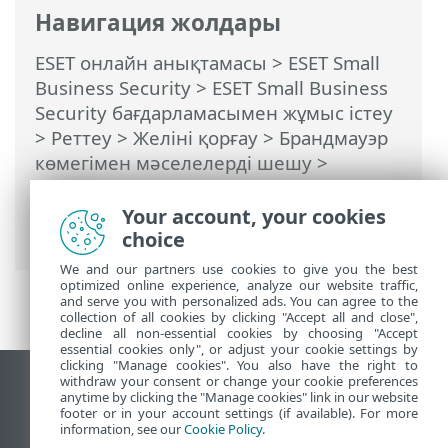
Навигация жолдары
ESET онлайн анықтамасы
>
ESET Small
Business Security
>
ESET Small Business
Security бағдарламасымен жұмыс істеу
>
Реттеу
>
Желіні қорғау
>
Брандмауэр
көмегімен мәселелерді шешу
>
Журнал жүргізу және журналдар
ережелерді немесе ерекшеліктерді
Your account, your cookies
жасау
choice
We and our partners use cookies to give you the best
optimized online experience, analyze our website traffic,
and serve you with personalized ads. You can agree to the
collection of all cookies by clicking "Accept all and close",
decline all non-essential cookies by choosing "Accept
essential cookies only", or adjust your cookie settings by
clicking "Manage cookies". You also have the right to
withdraw your consent or change your cookie preferences
Жұмыс үстеліндегі сайтты қарау
anytime by clicking the "Manage cookies" link in our website
footer or in your account settings (if available). For more
End of Life
information, see our
Cookie Policy
.
ESET білім қоры