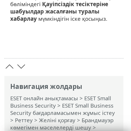
бөліміндегі
Қауіпсіздік тесіктеріне
шабуылдар жасалғаны туралы
хабарлау
мүмкіндігін іске қосыңыз.
Навигация жолдары
ESET онлайн анықтамасы
>
ESET Small
Business Security
>
ESET Small Business
Security бағдарламасымен жұмыс істеу
>
Реттеу
>
Желіні қорғау
>
Брандмауэр
көмегімен мәселелерді шешу
>