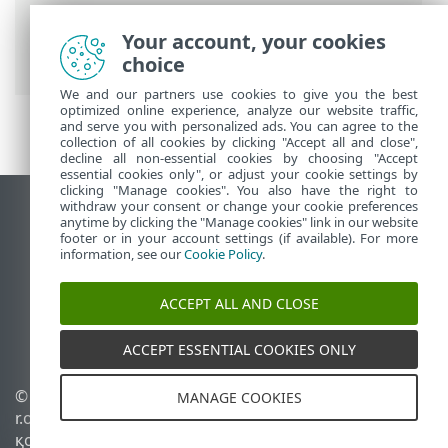
Журнал жүргізу және журналдар
ережелерді немесе ерекшеліктерді
Your account, your cookies
жасау
> Жұрналдан ереже жасау
choice
We and our partners use cookies to give you the best
optimized online experience, analyze our website traffic,
and serve you with personalized ads. You can agree to the
collection of all cookies by clicking "Accept all and close",
decline all non-essential cookies by choosing "Accept
essential cookies only", or adjust your cookie settings by
clicking "Manage cookies". You also have the right to
withdraw your consent or change your cookie preferences
Жұмыс үстеліндегі сайтты қарау
anytime by clicking the "Manage cookies" link in our website
footer or in your account settings (if available). For more
End of Life
information, see our
Cookie Policy
.
ESET білім қоры
ESET форумы
ACCEPT ALL AND CLOSE
ESET Status Portal
Аймақтық қолдау
ACCEPT ESSENTIAL COOKIES ONLY
© 1992 - 2026 ESET, spol. s
Cookie файлдарын
MANAGE COOKIES
r.o. - Барлық құқықтары
басқару
қорғалған.
Cookie саясаты