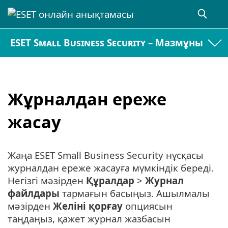
ESET Small Business Security – Мазмұны
Жұрналдан ереже
жасау
Жаңа ESET Small Business Security нұсқасы
журналдан ереже жасауға мүмкіндік береді.
Негізгі мәзірден
Құралдар
>
Журнал
файлдары
тармағын басыңыз. Ашылмалы
мәзірден
Желіні қорғау
опциясын
таңдаңыз, қажет журнал жазбасын