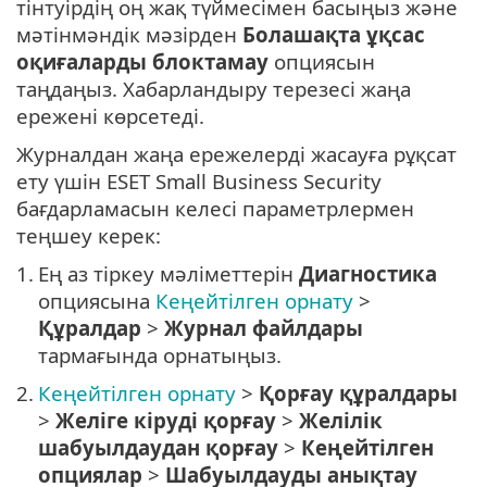
тінтуірдің оң жақ түймесімен басыңыз және
мәтінмәндік мәзірден
Болашақта ұқсас
оқиғаларды блоктамау
опциясын
таңдаңыз. Хабарландыру терезесі жаңа
ережені көрсетеді.
Журналдан жаңа ережелерді жасауға рұқсат
ету үшін ESET Small Business Security
бағдарламасын келесі параметрлермен
теңшеу керек:
1.
Ең аз тіркеу мәліметтерін
Диагностика
опциясына
Кеңейтілген орнату
>
Құралдар
>
Журнал файлдары
тармағында орнатыңыз.
2.
Кеңейтілген орнату
>
Қорғау құралдары
>
Желіге кіруді қорғау
>
Желілік
шабуылдаудан қорғау
>
Кеңейтілген
опциялар
>
Шабуылдауды анықтау