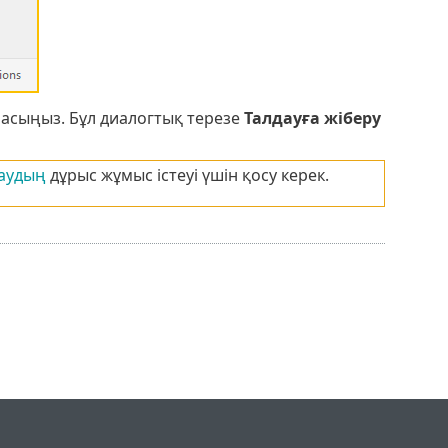
асыңыз. Бұл диалогтық терезе
Талдауға жіберу
аудың
дұрыс жұмыс істеуі үшін қосу керек.