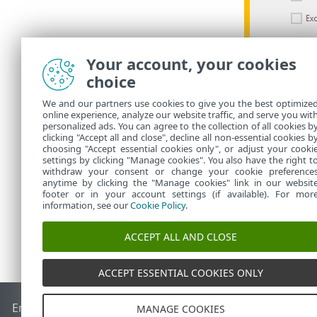
Your account, your cookies
choice
Белгілі бір 
немесе
Анық
We and our partners use cookies to give you the best optimize
online experience, analyze our website traffic, and serve you wit
ESET Li
personalized ads. You can agree to the collection of all cookies b
clicking "Accept all and close", decline all non-essential cookies b
choosing "Accept essential cookies only", or adjust your cooki
settings by clicking "Manage cookies". You also have the right t
withdraw your consent or change your cookie preference
anytime by clicking the "Manage cookies" link in our websit
footer or in your account settings (if available). For mor
information, see our
Cookie Policy
.
ACCEPT ALL AND CLOSE
ACCEPT ESSENTIAL COOKIES ONLY
End of Life
ESET білім қоры
ESET форумы
ESET Status Port
MANAGE COOKIES