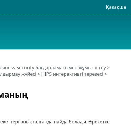
Қазақша
usiness Security бағдарламасымен жұмыс істеу
>
болдырмау жүйесі
>
HIPS интерактивті терезесі
>
аманың
рекеттері анықталғанда пайда болады. Әрекетке