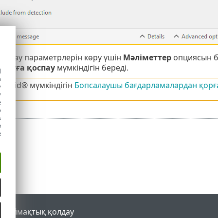
анықтау параметрлерін көру үшін
Мәліметтер
опциясын б
тауға қоспау
мүмкіндігін береді.
d
h
veGrid® мүмкіндігін
Бопсалаушы бағдарламалардан қорғ
y
y
e
o
s
e
e
al
Аймақтық қолдау