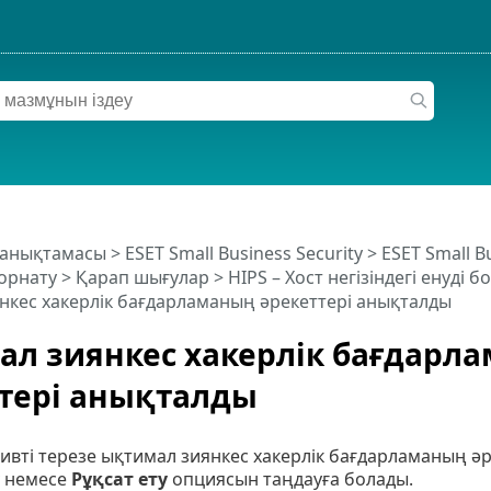
 анықтамасы
>
ESET Small Business Security
>
ESET Small B
орнату
>
Қарап шығулар
>
HIPS – Хост негізіндегі енуді 
нкес хакерлік бағдарламаның әрекеттері анықталды
л зиянкес хакерлік бағдарл
тері анықталды
ивті терезе ықтимал зиянкес хакерлік бағдарламаның ә
немесе
Рұқсат ету
опциясын таңдауға болады.