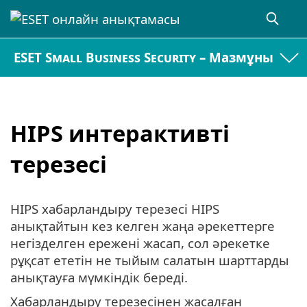
ESET Small Business Security – Мазмұны
HIPS интерактивті
терезесі
HIPS хабарландыру терезесі HIPS
анықтайтын кез келген жаңа әрекеттерге
негізделген ережені жасап, сол әрекетке
рұқсат ететін не тыйым салатын шарттарды
анықтауға мүмкіндік береді.
Хабарландыру терезесінен жасалған