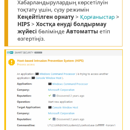
Хабарландырулардың көрсетілуін
тоқтату үшін, сүзу режимін
Кеңейтілген орнату
>
Қорғаныстар
>
HIPS
>
Хостқа енуді болдырмау
жүйесі
бөлімінде
Автоматты
етіп
өзгертіңіз.