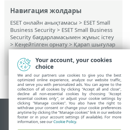
Навигация жолдары
ESET онлайн анықтамасы
>
ESET Small
Business Security
>
ESET Small Business
Security бағдарламасымен жұмыс істеу
>
Кеңейтілген орнату
>
Қарап шығулар
>
HIPS – Хост негізіндегі енуді
болдырмау жүйесі
> HIPS интерактивті
Your account, your cookies
терезесі
choice
We and our partners use cookies to give you the best
optimized online experience, analyze our website traffic,
and serve you with personalized ads. You can agree to the
collection of all cookies by clicking "Accept all and close",
decline all non-essential cookies by choosing "Accept
essential cookies only", or adjust your cookie settings by
clicking "Manage cookies". You also have the right to
withdraw your consent or change your cookie preferences
Жұмыс үстеліндегі сайтты қарау
anytime by clicking the "Manage cookies" link in our website
footer or in your account settings (if available). For more
End of Life
information, see our
Cookie Policy
.
ESET білім қоры