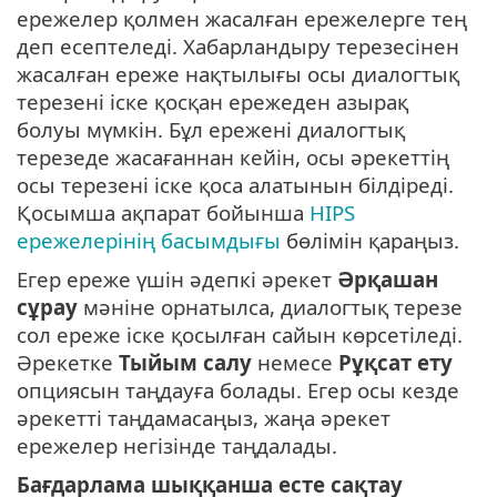
ережелер қолмен жасалған ережелерге тең
деп есептеледі. Хабарландыру терезесінен
жасалған ереже нақтылығы осы диалогтық
терезені іске қосқан ережеден азырақ
болуы мүмкін. Бұл ережені диалогтық
терезеде жасағаннан кейін, осы әрекеттің
осы терезені іске қоса алатынын білдіреді.
Қосымша ақпарат бойынша
HIPS
ережелерінің басымдығы
бөлімін қараңыз.
Егер ереже үшін әдепкі әрекет
Әрқашан
сұрау
мәніне орнатылса, диалогтық терезе
сол ереже іске қосылған сайын көрсетіледі.
Әрекетке
Тыйым салу
немесе
Рұқсат ету
опциясын таңдауға болады. Егер осы кезде
әрекетті таңдамасаңыз, жаңа әрекет
ережелер негізінде таңдалады.
Бағдарлама шыққанша есте сақтау