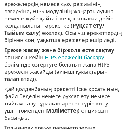
ережелердің немесе сүзу режимінің
өзгеруіне, HIPS модулінің жаңартылуына
немесе жүйе қайта іске қосылғанға дейін
қолданылатын әрекетке (
Рұқсат ету/
Тыйым салу
) әкеледі. Осы үш әрекеттердің
бірінен соң, уақытша ережелер өшіріледі.
Ереже жасау және біржола есте сақтау
опциясы кейін
HIPS ережесін басқару
бөлімінде өзгертуге болатын жаңа HIPS
ережесін жасайды (әкімші құқықтарын
талап етеді).
Қай қолданбаның әрекетті іске қосатынын,
файл беделін немесе рұқсат ету немесе
тыйым салу сұралған әрекет түрін көру
үшін төмендегі
Мәліметтер
опциясын
басыңыз.
Толығырақ ереже параметрлеріне