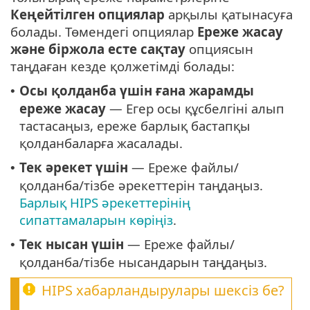
Кеңейтілген опциялар
арқылы қатынасуға
болады. Төмендегі опциялар
Ереже жасау
және біржола есте сақтау
опциясын
таңдаған кезде қолжетімді болады:
Осы қолданба үшін ғана жарамды
•
ереже жасау
— Егер осы құсбелгіні алып
тастасаңыз, ереже барлық бастапқы
қолданбаларға жасалады.
Тек әрекет үшін
— Ереже файлы/
•
қолданба/тізбе әрекеттерін таңдаңыз.
Барлық HIPS әрекеттерінің
сипаттамаларын көріңіз
.
Тек нысан үшін
— Ереже файлы/
•
қолданба/тізбе нысандарын таңдаңыз.
HIPS хабарландырулары шексіз бе?