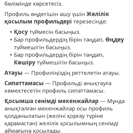
бөлімінде көрсетесіз.
Профиль өңдегішін ашу үшін
Желілік
қосылым профильдері
терезесінде:
Қосу
түймесін басыңыз.
•
Бар профильдердің бірін таңдап,
Өңдеу
•
түймешігін басыңыз.
Бар профильдердің бірін таңдап,
•
Көшіру
түймешігін басыңыз.
Атауы
— Профиліңіздің реттелетін атауы.
Сипаттамасы
— Профильді анықтауға
көмектесетін профиль сипаттамасы.
Қосымша сенімді мекенжайлар
— Мұнда
анықталған мекенжайлар осы профиль
қолданылатын (желіні қорғау түріне
қарамастан) желілік қосылымның сенімді
аймағына қосылады.