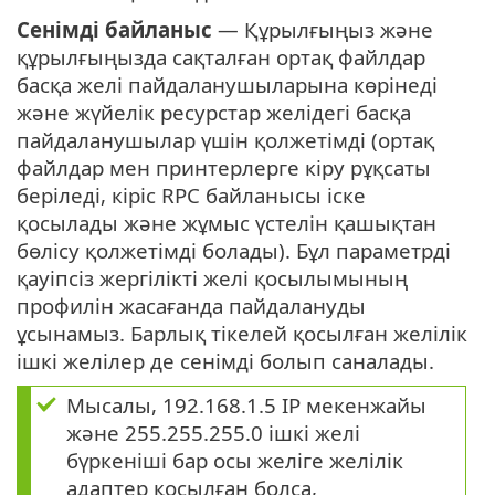
Сенімді байланыс
— Құрылғыңыз және
құрылғыңызда сақталған ортақ файлдар
басқа желі пайдаланушыларына көрінеді
және жүйелік ресурстар желідегі басқа
пайдаланушылар үшін қолжетімді (ортақ
файлдар мен принтерлерге кіру рұқсаты
беріледі, кіріс RPC байланысы іске
қосылады және жұмыс үстелін қашықтан
бөлісу қолжетімді болады). Бұл параметрді
қауіпсіз жергілікті желі қосылымының
профилін жасағанда пайдалануды
ұсынамыз. Барлық тікелей қосылған желілік
ішкі желілер де сенімді болып саналады.
Мысалы, 192.168.1.5 IP мекенжайы
және 255.255.255.0 ішкі желі
бүркеніші бар осы желіге желілік
адаптер қосылған болса,