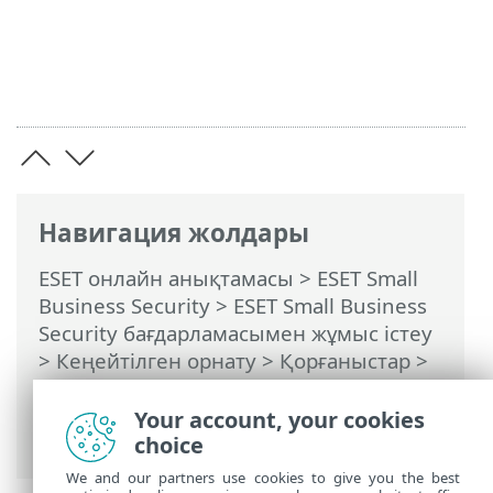
Навигация жолдары
ESET онлайн анықтамасы
>
ESET Small
Business Security
>
ESET Small Business
Security бағдарламасымен жұмыс істеу
>
Кеңейтілген орнату
>
Қорғаныстар
>
Желіге қатынасу қорғанысы
>
Желіге
қосылу профильдері
> Желіге қосылу
Your account, your cookies
профильдерін қосу немесе өңдеу
choice
We and our partners use cookies to give you the best