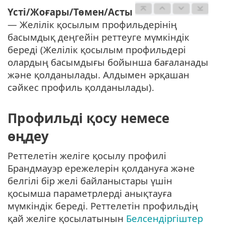
Үсті/Жоғары/Төмен/Асты
— Желілік қосылым профильдерінің
басымдық деңгейін реттеуге мүмкіндік
береді (Желілік қосылым профильдері
олардың басымдығы бойынша бағаланады
және қолданылады. Алдымен әрқашан
сәйкес профиль қолданылады).
Профильді қосу немесе
өңдеу
Реттелетін желіге қосылу профилі
Брандмауэр ережелерін қолдануға және
белгілі бір желі байланыстары үшін
қосымша параметрлерді анықтауға
мүмкіндік береді. Реттелетін профильдің
қай желіге қосылатынын
Белсендіргіштер