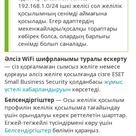
192.168.1.0/24 ішкі желісі сол желілік
қосылымның сенімді аймағына
қосылады. Егер адаптердің
мекенжайлары/қосалқы тораптары
көбірек болса, олардың барлығы
сенімді болып саналады.
Әлсіз WiFi шифрланымы туралы ескерту
— сіз қорғалмаған сымсыз желіге немесе
қорғауы әлсіз желіге қосылғанда сізге ESET
Small Business Security қолданбасы
жұмыс
үстелі хабарландыруын
көрсетеді.
Белсендіргіштер
— Осы желілік қосылым
профилін желілік қосылымға тағайындау
үшін орындалуы керек реттелетін шарттар.
Егжей-тегжейлі түсіндірмені көру үшін
Белсендіргіштер
бөлімін қараңыз.