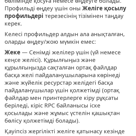
бөлімінде қосуға немесе өңдеуге болады.
Профильді өңдеу үшін оны
Желіге қосылу
профильдері
терезесінің тізімінен таңдау
керек.
Келесі профильдер алдын ала анықталған,
оларды өңдеу/жою мүмкін емес:
Жеке
— Сенімді желілер үшін (үй немесе
кеңсе желісі). Құрылғыңыз және
құрылғыңызда сақталған ортақ файлдар
басқа желі пайдаланушыларына көрінеді
және жүйелік ресурстар желідегі басқа
пайдаланушылар үшін қолжетімді (ортақ
файлдар мен принтерлерге кіру рұқсаты
беріледі, кіріс RPC байланысы іске
қосылады және жұмыс үстелін қашықтан
бөлісу қолжетімді болады).
Қауіпсіз жергілікті желіге қатынасу кезінде