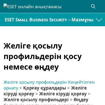
ESET Small Business Security – Мазмұны
Желіге қосылу
профильдерін қосу
немесе өңдеу
Желіге қосылу профильдерін
Кеңейтілген
орнату
>
Қорғау құралдары
>
Желіге
кіруді қорғау
>
Желіге кіруді қорғау
>
Желіге қосылу профильдері
>
Өңдеу