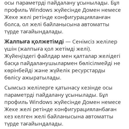
осы параметрді пайдалану ұсынылады. Бұл
профиль Windows жүйесінде Домен немесе
Жеке желі ретінде конфигурацияланған
болса, ол желі байланысына автоматты
түрде тағайындалады.
Жалпыға қолжетімді
— Сенімсіз желілер
үшін (жалпыға қол жетімді желі).
Жүйеңіздегі файлдар мен қалталар желідегі
басқа пайдаланушылармен бөлісілмейді не
көрінбейді және жүйелік ресурстарды
бөлісу ажыратылады.
Сымсыз желілерге қатынасу кезінде осы
параметрді пайдалану ұсынылады. Бұл
профиль Windows жүйесінде Домен немесе
Жеке желі ретінде конфигурацияланбаған
кез келген желі байланысына автоматты
түрде тағайындалады.