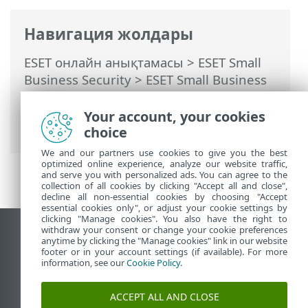
Навигация жолдары
ESET онлайн анықтамасы
>
ESET Small
Business Security
>
ESET Small Business
Security бағдарламасымен жұмыс істеу
>
Кеңейтілген орнату
>
Қорғаныстар
>
Your account, your cookies
Желіге қатынасу қорғанысы
choice
We and our partners use cookies to give you the best
optimized online experience, analyze our website traffic,
and serve you with personalized ads. You can agree to the
collection of all cookies by clicking "Accept all and close",
decline all non-essential cookies by choosing "Accept
essential cookies only", or adjust your cookie settings by
clicking "Manage cookies". You also have the right to
withdraw your consent or change your cookie preferences
Жұмыс үстеліндегі сайтты қарау
anytime by clicking the "Manage cookies" link in our website
footer or in your account settings (if available). For more
End of Life
information, see our
Cookie Policy
.
ESET білім қоры
ESET форумы
ACCEPT ALL AND CLOSE
ESET Status Portal