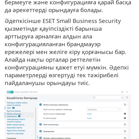
бермеуге және конфигурацияға қарай басқа
да әрекеттерді орындауға болады.
Әдепкісінше ESET Small Business Security
қызметінде қауіпсіздікті барынша
арттыруға арналған алдын ала
конфигурацияланған брандмауэр
ережелері мен желіге кіру қорғанысы бар.
Алайда нақты орталар реттелетін
конфигурацияны қажет етуі мүмкін. Әдепкі
параметрлерді өзгертуді тек тәжірибелі
пайдаланушы орындауы тиіс.