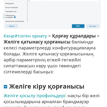
Кеңейтілген орнату
>
Қорғау құралдары
>
Желіге қатынасу қорғанысы
бөлімінде
келесі параметрлерді конфигурациялауға
болады. Желіге қатынасу қорғанысының
әрбір параметрінің егжей-тегжейлі
сипаттамасын көру үшін төмендегі
сілтемелерді басыңыз:
Желіге кіру қорғанысы
Желіге қосылу профильдері
: нақты бір желі
қосылымдарына арналған брандмауэр