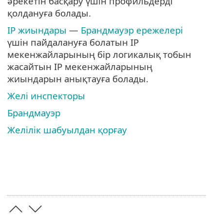
әрекетін басқару үшін профильдерді
қолдануға болады.
IP жиындары
—
Брандмауэр ережелері
үшін пайдалануға болатын IP
мекенжайларының бір логикалық тобын
жасайтын IP мекенжайларының
жиындарын анықтауға болады.
Желі инспекторы
Брандмауэр
Желілік шабуылдан қорғау