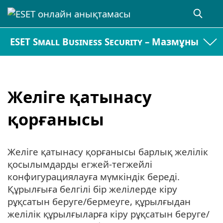
ESET Small Business Security – Мазмұны
Желіге қатынасу
қорғанысы
Желіге қатынасу қорғанысы барлық желілік
қосылымдарды егжей-тегжейлі
конфигурациялауға мүмкіндік береді.
Құрылғыға белгілі бір желілерде кіру
рұқсатын беруге/бермеуге, құрылғыдан
желілік құрылғыларға кіру рұқсатын беруге/