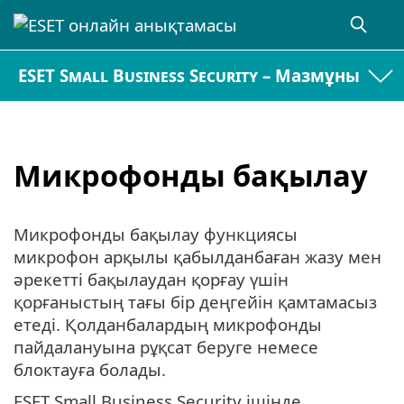
ESET Small Business Security – Мазмұны
Микрофонды бақылау
Микрофонды бақылау функциясы
микрофон арқылы қабылданбаған жазу мен
әрекетті бақылаудан қорғау үшін
қорғаныстың тағы бір деңгейін қамтамасыз
етеді. Қолданбалардың микрофонды
пайдалануына рұқсат беруге немесе
блоктауға болады.
ESET Small Business Security ішінде