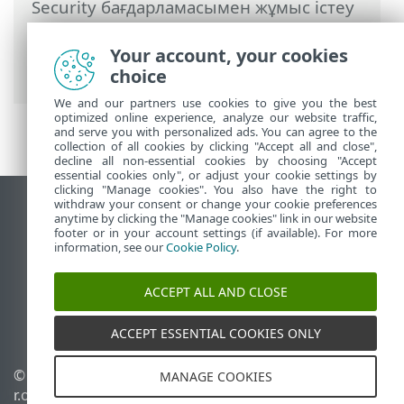
Security бағдарламасымен жұмыс істеу
>
Кеңейтілген орнату
>
Қорғаныстар
>
Құрылғыны басқару
> Микрофонды
Your account, your cookies
бақылау
choice
We and our partners use cookies to give you the best
optimized online experience, analyze our website traffic,
and serve you with personalized ads. You can agree to the
collection of all cookies by clicking "Accept all and close",
decline all non-essential cookies by choosing "Accept
essential cookies only", or adjust your cookie settings by
clicking "Manage cookies". You also have the right to
withdraw your consent or change your cookie preferences
Жұмыс үстеліндегі сайтты қарау
anytime by clicking the "Manage cookies" link in our website
footer or in your account settings (if available). For more
End of Life
information, see our
Cookie Policy
.
ESET білім қоры
ESET форумы
ACCEPT ALL AND CLOSE
ESET Status Portal
Аймақтық қолдау
ACCEPT ESSENTIAL COOKIES ONLY
© 1992 - 2026 ESET, spol. s
Cookie файлдарын
MANAGE COOKIES
r.o. - Барлық құқықтары
басқару