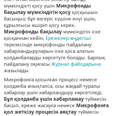
мүмкіндікті қосу үшін
Микрофонды
бақылау мүмкіндігін қосу
қосқышын
басыңыз; бұл өзгеріс күшіне енуі үшін,
құрылғысы өшіріп қосу керек.
Микрофонды бақылау
мүмкіндігін іске
қосқаннан кейін,
Ережелер өңдегіші
терезесінде микрофонды пайдалану
хабарландыруларын іске қоса алатын
қолданбаларды көрсетуге болады. Барлық
пайдалану оқиғасы
Журнал файлдарына
жазылады.
Микрофонға қосылған процесс немесе
қолданба анықталса, осы жағдай туралы
хабарлау үшін хабарландыру көрсетіледі.
Бұл қолданба үшін хабарламау
түймесін
басып, ереже жасауға немесе
Микрофонға
қол жеткізу процесін аяқтау
түймесін