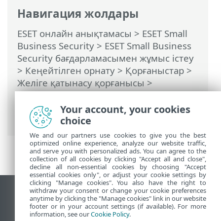
Навигация жолдары
ESET онлайн анықтамасы
>
ESET Small
Business Security
>
ESET Small Business
Security бағдарламасымен жұмыс істеу
>
Кеңейтілген орнату
>
Қорғаныстар
>
Желіге қатынасу қорғанысы
>
Брандмауэр
>
Бағдарламаның өзгерісін
анықтау
> Анықтауға қосылмаған
Your account, your cookies
қолданбалар тізімі
choice
We and our partners use cookies to give you the best
optimized online experience, analyze our website traffic,
and serve you with personalized ads. You can agree to the
collection of all cookies by clicking "Accept all and close",
decline all non-essential cookies by choosing "Accept
essential cookies only", or adjust your cookie settings by
clicking "Manage cookies". You also have the right to
withdraw your consent or change your cookie preferences
Жұмыс үстеліндегі сайтты қарау
anytime by clicking the "Manage cookies" link in our website
footer or in your account settings (if available). For more
End of Life
information, see our
Cookie Policy
.
ESET білім қоры