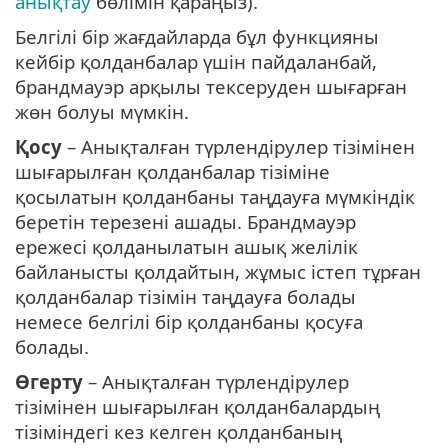
анықтау
бөлімін қараңыз).
Белгілі бір жағдайларда бұл функцияны
кейбір қолданбалар үшін пайдаланбай,
брандмауэр арқылы тексеруден шығарған
жөн болуы мүмкін.
Қосу
– Анықталған түрлендірулер тізімінен
шығарылған қолданбалар тізіміне
қосылатын қолданбаны таңдауға мүмкіндік
беретін терезені ашады. Брандмауэр
ережесі қолданылатын ашық желілік
байланысты қолдайтын, жұмыс істеп тұрған
қолданбалар тізімін таңдауға болады
немесе белгілі бір қолданбаны қосуға
болады.
Өгерту
– Анықталған түрлендірулер
тізімінен шығарылған қолданбалардың
тізіміндегі кез келген қолданбаның