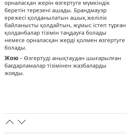
орналасқан жерін өзгертуге мүмкіндік
беретін терезені ашады. Брандмауэр
ережесі қолданылатын ашық желілік
байланысты қолдайтын, жұмыс істеп тұрған
қолданбалар тізімін таңдауға болады
немесе орналасқан жерді қолмен өзгертуге
болады.
Жою
– Өзгертуді анықтаудан шығарылған
бағдарламалар тізімінен жазбаларды
жояды.